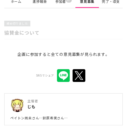
87
ホーム
進捗報告
参加者
意見募集
完了・収支
締め切りました
協賛金について
企画に参加すると全ての意見募集が見られます。
SNSでシェア
主催者
じも
ペイトン尚未さん…鈴原希実さん…