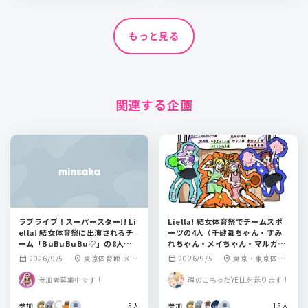
もっと見る
関連する企画
ラブライブ！スーパースター!! Li
Liella! 結女体育祭でチームスポ
ella! 結女体育祭に出演されるチ
ーツの4人（千砂都ちゃん・すみ
ーム「BuBuBuBu♡」の8人にフ
れちゃん・メイちゃん・マルガレ
ラワースタンドを贈りませんか？
ーテちゃん）にお花を贈りません
2026/9/5
東京体育館 メイ
2026/9/5
東京・東京体育
calendar_month
location_on
calendar_month
location_on
か？
ンアリーナ
館 メインアリー
参加者募集中です！
魂のこもったYELLを送ります！
ナ
参加
5人
参加
15人