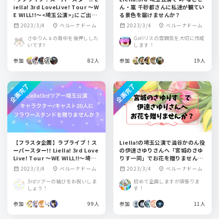
iella! 3rd LoveLive! Tour ～W
ん・嵐 千砂都さんに私達が観てい
E WILL!!～<埼玉公演>｣にご出演
る景色を届けませんか？
される澁谷かのん役 伊達さゆりさ
2023/3/4
ベルーナドーム
2023/3/4
ベルーナドーム
calendar_month
location_on
calendar_month
location_on
んにフラワースタンドを送りませ
んか？
さゆりん🌷の背中を後押しした
Go!!リスの雰囲気を大切に作成
いです‼️
します！
参加
82人
参加
19人
企画完了
企画完了
【フラスタ企画】ラブライブ！ス
Liella!の埼玉公演で澁谷かのん役
ーパースター!! Liella! 3rd Love
の伊達さゆりさんへ「宮城のさゆ
Live! Tour ～WE WILL!!～埼玉
りす一同」でお花を贈りません
公演へ出演するキャラクターとキ
か？
2023/3/4
ベルーナドーム
2023/3/4
ベルーナドーム
calendar_month
location_on
calendar_month
location_on
ャストさんにフラスタを贈りませ
んか？
3rdツアーの結びをお祝いしま
初めて企画しますが頑張りま
しょう！
す！
参加
99人
参加
11人