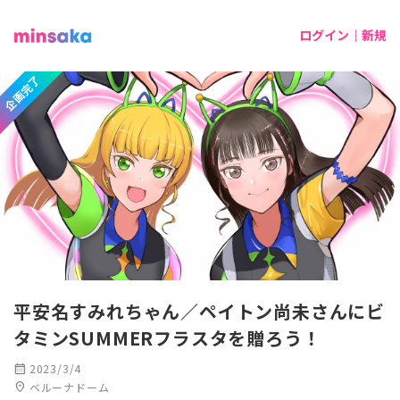
ログイン｜新規
企画完了
平安名すみれちゃん／ペイトン尚未さんにビ
タミンSUMMERフラスタを贈ろう！
calendar_month
2023/3/4
location_on
ベルーナドーム