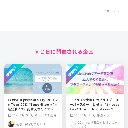
企画ID：1308
同じ日に開催される企画
企画完了
企画完了
LAWSON presents TrySail Liv
【フラスタ企画】ラブライブ！ス
e Tour 2023 "SuperBloom"大
ーパースター!! Liella! 4th Love
阪公演にて、雨宮天さんにフラワ
Live! Tour ～brand new Spar
ースタンドを贈りませんか？
kle～千葉公演 "22人での初舞
2023/8/19
オリックス劇場
2023/8/19
幕張メッセ
calendar_month
location_on
calendar_month
location_on
台"へフラスタを贈りませんか？
22人での初舞台をお祝いしま
花贈り完了しました！
しょう！