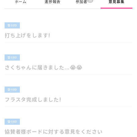
28
ホーム
進捗報告
参加者
意見募集
受付中
打ち上げをします!
受付中
さくちゃんに届きました...😭😭
受付中
フラスタ完成しました!
受付中
協賛者様ボードに対する意見をください