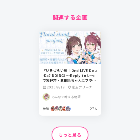
関連する企画
『いきづらい部！ 2nd LIVE Dou
-Da? DOING! ～Reply to L～』
で宮野芹・五桐玲ちゃんにフラワ
ースタンドを贈りませんか？‪‪🫶
2026/9/19
京王アリーナTO
calendar_month
location_on
KYO
みんなで叶える物語
参加
27人
もっと見る