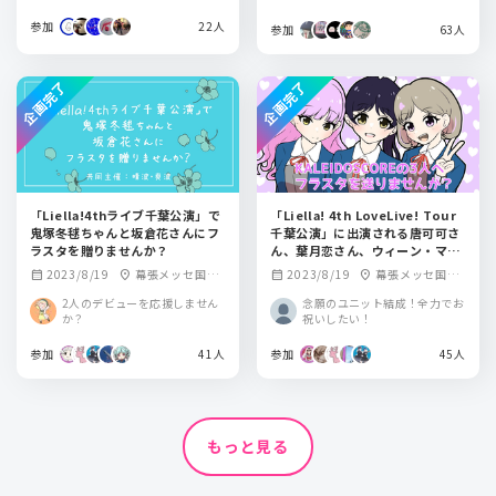
参加
22人
参加
63人
企画完了
企画完了
「Liella!4thライブ千葉公演」で
「Liella! 4th LoveLive! Tour
鬼塚冬毬ちゃんと坂倉花さんにフ
千葉公演」に出演される唐可可さ
ラスタを贈りませんか？
ん、葉月恋さん、ウィーン・マル
ガレーテさんにフラワースタンド
2023/8/19
幕張メッセ国際
2023/8/19
幕張メッセ国際
calendar_month
location_on
calendar_month
location_on
を送りませんか？
展示場 展示ホール
展示場 展示ホール
2人のデビューを応援しません
念願のユニット結成！全力でお
か？
祝いしたい！
参加
41人
参加
45人
もっと見る