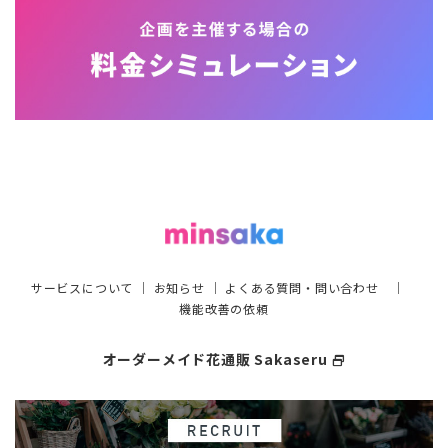
サービスについて
｜
お知らせ
｜
よくある質問・問い合わせ
｜
機能改善の依頼
オーダーメイド花通販 Sakaseru
select_window