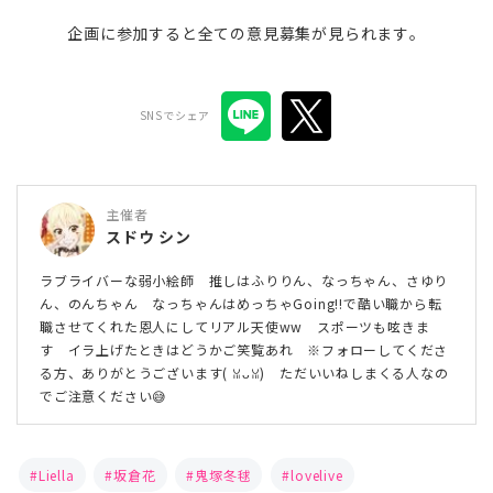
企画に参加すると全ての意見募集が見られます。
SNSでシェア
主催者
スドウ シン
ラブライバーな弱小絵師 推しはふりりん、なっちゃん、さゆり
ん、のんちゃん なっちゃんはめっちゃGoing!!で酷い職から転
職させてくれた恩人にしてリアル天使ww スポーツも呟きま
す イラ上げたときはどうかご笑覧あれ ※フォローしてくださ
る方、ありがとうございます( ꈍᴗꈍ) ただいいねしまくる人なの
でご注意ください😅
Liella
坂倉花
鬼塚冬毬
lovelive