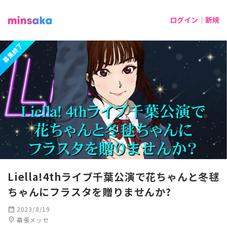
ログイン｜新規
募集終了
Liella!4thライブ千葉公演で花ちゃんと冬毬
ちゃんにフラスタを贈りませんか?
calendar_month
2023/8/19
location_on
幕張メッセ