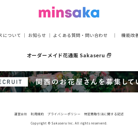
スについて
｜
お知らせ
｜
よくある質問・問い合わせ
｜
機能改
オーダーメイド花通販 Sakaseru
select_window
運営会社
利用規約
プライバシーポリシー
特定商取引法に関する記述
Copyright © Sakaseru Inc. All rights reserverd.