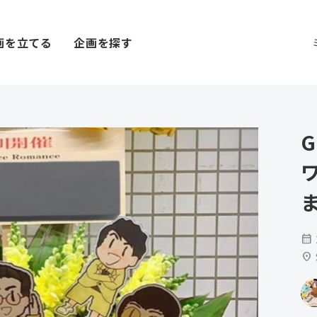
画を立てる
企画を探す
G
calendar_month
location_on