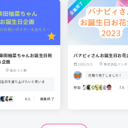
企画完了
 柴田柚菜ちゃんお誕生日祝
バナピィさんお誕生日お花企
告企画
calendar_month
2023/3/3
location_on
株式会社バンダ
チャーズ
location_on
坂のつく駅
花贈り完了しました！
誕生日を盛り上げたいと思いま
！
参加
7人
6人
募集終了