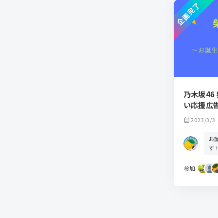
企画完了
乃木坂46
い応援広
calendar_month
2023/3/3
お
す
参加