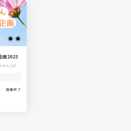
画2023
イナムコピク
募集終了