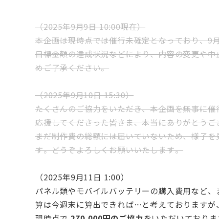
（2025年9月9日 10:00現在）
本企画は現時点では催行未確定となっており、9月
目標金額の達成状況などにより、内容の変更や中
めご了承ください。
（2025年9月10日 15:30）
たくさんのご協力をいただき、本企画を無事に催
応援してくださった皆さま、本当にありがとうご
まだ制作費の総額には届いていないため、様子を
す。どうぞよろしくお願いいたします。
（2025年9月11日
1:00
）
パネル類やモバイルバッテリーの購入費用など、
算は今週末に算出できれば…と考えておりますが
現時点で
270,000円のご協力
をいただいておりま