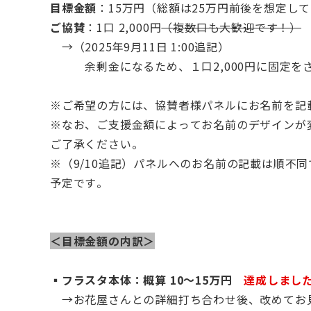
目標金額
：15万円（総額は25万円前後を想定し
ご協賛
：1口 2,000円
（複数口も大歓迎です！）
→（2025年9月11日 1:00追記）
余剰金になるため、１口2,000円に固定を
※ご希望の方には、協賛者様パネルにお名前を記
※
なお、ご支援金額によってお名前のデザインが
ご了承ください。
※（9/10追記）パネルへのお名前の記載は順不
予定です。
＜目標金額の内訳＞
▪️フラスタ本体：概算 10〜15万円
達成しまし
→お花屋さんとの詳細打ち合わせ後、改めてお