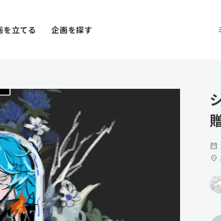
画を立てる
企画を探す
calendar_month
location_on