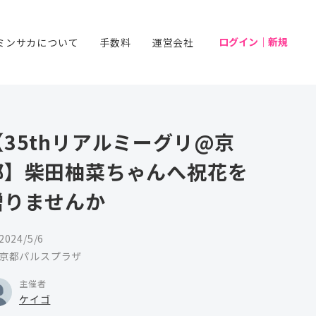
ログイン｜新規
ミンサカについて
手数料
運営会社
【35thリアルミーグリ@京
都】柴田柚菜ちゃんへ祝花を
贈りませんか
2024/5/6
京都パルスプラザ
主催者
ケイゴ