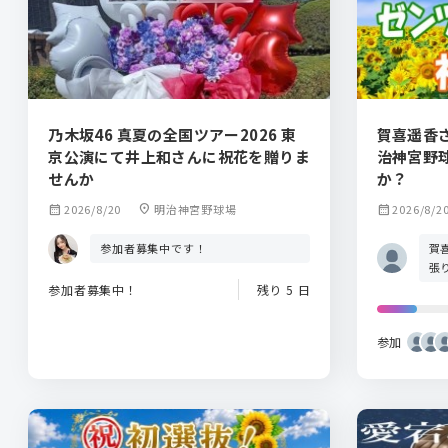
乃木坂46 真夏の全国ツアー2026 東
賀喜遥香
京公演にて井上和さんに祝花を贈りま
治神宮野
せんか
か？
calendar_month
2026/8/20
location_on
明治神宮野球場
calendar_month
2026/8/2
賀
参加者募集中です！
張
参加者募集中！
残り 5 日
参加