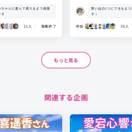
ゆちゃんに喜んで貰えるよう頑張
思い出の1つにできるよう
ます
す！
21人
募集終了
参加
30人
もっと見る
関連する企画