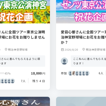
さんに全国ツアー東京公演明
愛宕心響さんに全国ツアー
球場にお花をお贈りしません
治神宮野球場にお花をお贈
か？
0
location_on
明治神宮野球場
calendar_month
2026/8/20
location_on
明治神宮野球場
喜さんに喜んでもらえるように頑
ここねんに喜んでもらえ
ります
ります！
18,000
参加
6人
45%
円
7人
残り 4 日