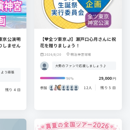
東京公演明
【💙全ツ東京🌙】瀬戸口心月さんに祝
りしません
花を贈りましょう！
calendar_month
2026/8/20
location_on
明治神宮球場
大勢のファンで応援しましょう♪
るよう頑張
29,000
96%
円
参加
12人
残り 5 日
残り 4 日