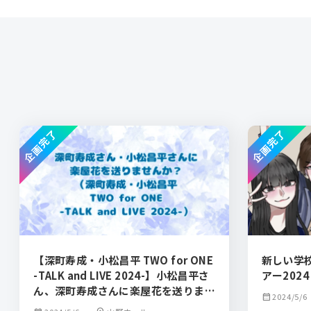
企画完了
企画完了
【深町寿成・小松昌平 TWO for ONE
新しい学
-TALK and LIVE 2024-】小松昌平さ
アー2024
ん、深町寿成さんに楽屋花を送りませ
calendar_month
2024/5/6
んか？