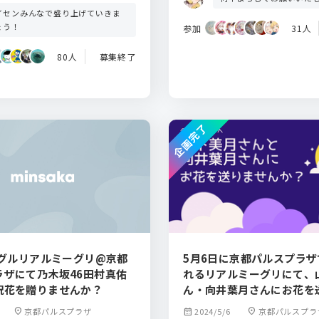
イセンみんなで盛り上げていきま
ょう！
参加
31人
80人
募集終了
企画完了
ングルリアルミーグリ@京都
5月6日に京都パルスプラ
ラザにて乃木坂46田村真佑
れるリアルミーグリにて、
祝花を贈りませんか？
ん・向井葉月さんにお花を
か？
location_on
京都パルスプラザ
calendar_month
2024/5/6
location_on
京都パルスプラ