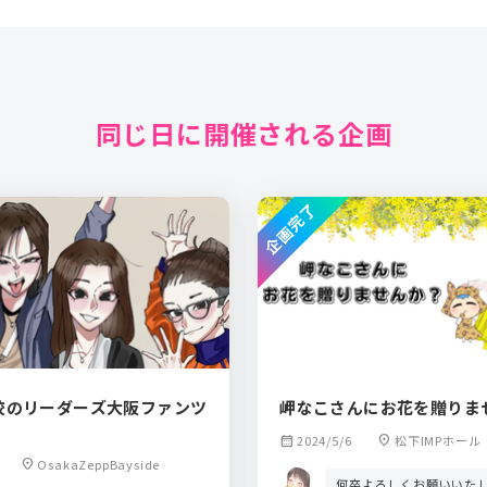
同じ日に開催される企画
企画完了
校のリーダーズ大阪ファンツ
岬なこさんにお花を贈りま
calendar_month
2024/5/6
location_on
松下IMPホール
location_on
OsakaZeppBayside
何卒よろしくお願いいた