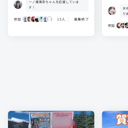
一ノ瀬美空ちゃんを応援していま
す！
ま
り
参加
15人
募集終了
参加