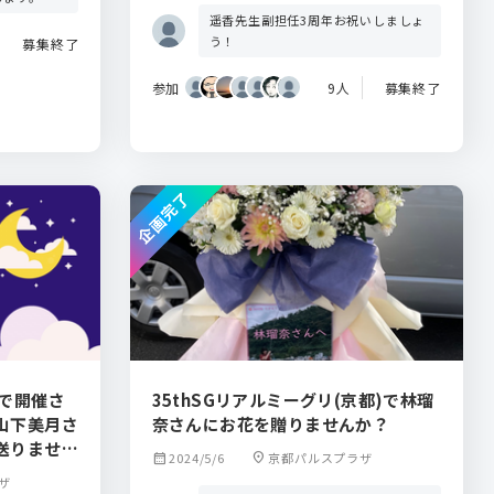
遥香先生副担任3周年お祝いしましょ
う！
募集終了
参加
9人
募集終了
企画完了
ザで開催さ
35thSGリアルミーグリ(京都)で林瑠
山下美月さ
奈さんにお花を贈りませんか？
送りません
calendar_month
2024/5/6
location_on
京都パルスプラザ
ザ