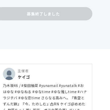
募集終了しました
主催者
ケイゴ
乃木坂46 / #柴田柚菜 #yunamail #yunatalk #お
はゆな #ゆなねる #ゆなtime #ゆな推しtime #ハナ
ラジチバ #ゆな恋time さらなる高みへ。『青空と
ずんだ餅』『今、たのしむ』📩RN ケイゴ@めめた
ん 柚菜ちゃん推し祝花、オフ会等企画していま