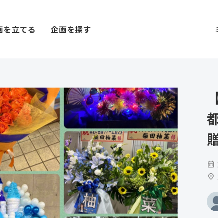
画を立てる
企画を探す
calendar_month
location_on