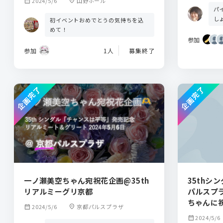
calendar_month
2024/5/6
location_on
山野ホール
パ
し
初イベントおめでとうの気持ちを込
めて！
参加
参加
1人
募集終了
企画完了
企画完了
一ノ瀬美空ちゃん宛祝花企画@35th
35thシ
リアルミーグリ京都
パルスプ
ちゃんに
calendar_month
2024/5/6
location_on
京都パルスプラザ
calendar_month
2024/5/6