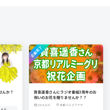
企画完了
せんか？
賀喜遥香さんにラジオ番組3周年のお
祝いのお花を贈りませんか？？
calendar_month
2024/5/6
location_on
京都パルスプラザ
します。