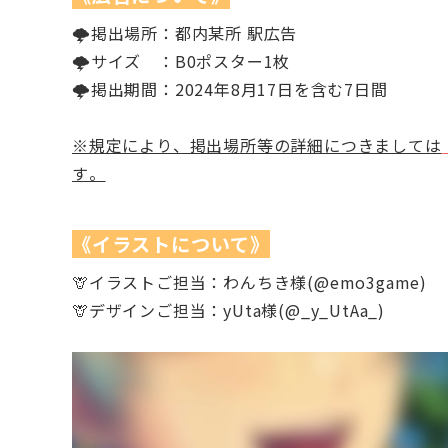
🌩️掲出場所：都内某所 駅広告
🌩️サイズ ：B0ポスター1枚
🌩️掲出期間：2024年8月17日を含む7日間
※規定により、掲出場所等の詳細につきましては
す。
《イラストについて》
🦒イラストご担当：わんちき様(@emo3game)
🦒デザインご担当：yUta様(@_y_UtAa_)