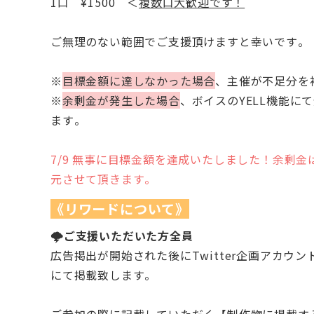
1口 ¥1500 ＜
複数口大歓迎です！
ご無理のない範囲でご支援頂けますと幸いです。
※
目標金額に達しなかった場合
、主催が不足分を
※
余剰金が発生した場合
、ボイスのYELL機能
ます。
7/9 無事に目標金額を達成いたしました！余剰金
元させて頂きます。
《リワードについて》
🌩️ご支援いただいた方全員
広告掲出が開始された後にTwitter企画アカウ
にて掲載致します。
ご参加の際に記載していただく【制作物に掲載す