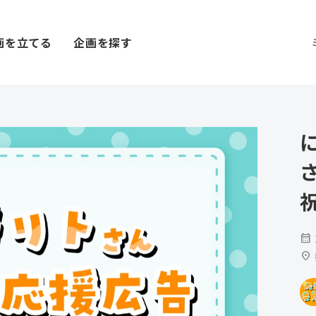
画を立てる
企画を探す
calendar_month
location_on