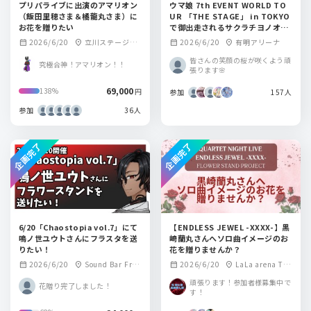
プリパライブに出演のアマリオン
ウマ娘 7th EVENT WORLD TO
（飯田里穂さま＆橘龍丸さま）に
UR 「THE STAGE」 in TOKYO
お花を贈りたい
で御出走されるサクラチヨノオー
役、野口瑠璃子さん。サクラチト
2026/6/20
立川ステージガ
2026/6/20
有明アリーナ
calendar_month
location_on
calendar_month
location_on
セオー役、明智瑠子さんにフラス
ーデン
タを送りませんか？
皆さんの笑顔の桜が咲くよう頑
究極合神！アマリオン！！
張ります🌸
69,000
138%
円
参加
157人
参加
36人
企画完了
企画完了
6/20「Chaostopia vol.7」にて
【ENDLESS JEWEL -XXXX-】黒
鳴ノ世ユウトさんにフラスタを送
崎蘭丸さんへソロ曲イメージのお
りたい！
花を贈りませんか？
2026/6/20
Sound Bar Frej
2026/6/20
LaLa arena TO
calendar_month
location_on
calendar_month
location_on
a
KYO-BAY(千葉)
頑張ります！参加者様募集中で
花贈り完了しました！
す！