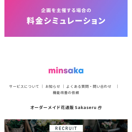
サービスについて
｜
お知らせ
｜
よくある質問・問い合わせ
｜
機能改善の依頼
オーダーメイド花通販 Sakaseru
select_window