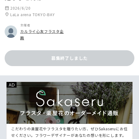
calendar_month
2026/6/20
location_on
LaLa arena TOKYO-BAY
主催者
カルライ心友フラスタ企
画
募集終了しました
こだわりの楽屋花やフラスタを贈りたい方、ぜひSakaseruにお任
せください。フラワーデザイナーがあなたの想いを形にします。