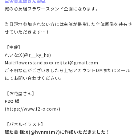
💻🦋美風藍さん🦋💻
宛の心友組フラワースタンド企画になります。
当日現地参加されない方には主催が撮影した全体画像を共有さ
せていただきます…！
【主催】
れいな:X(@r__ky_hs)
Mail:flowerstand.xxxx.reiji.ai@gmail.com
ご不明な点がございましたら上記アカウントDMまたはメール
にてお問い合わせください。
【お花屋さん】
F2O 様
(https://www.f2-o.com/)
【パネルイラスト】
眠た美 様:X(@hvnmtm7)に作成いただきました！