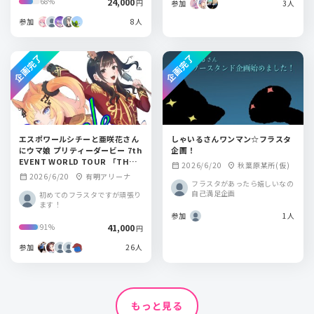
24,000
68%
円
参加
3人
参加
8人
企画完了
企画完了
エスポワールシチーと亜咲花さん
しゃいるさんワンマン☆フラスタ
にウマ娘 プリティーダービー 7th
企画！
EVENT WORLD TOUR 「THE S
2026/6/20
秋葉原某所(仮)
calendar_month
location_on
TAGE」 in TOKYOにフラスタを
2026/6/20
有明アリーナ
calendar_month
location_on
送りましょう！
フラスタがあったら嬉しいなの
自己満足企画
初めてのフラスタですが頑張り
ます！
参加
1人
41,000
91%
円
参加
26人
もっと見る