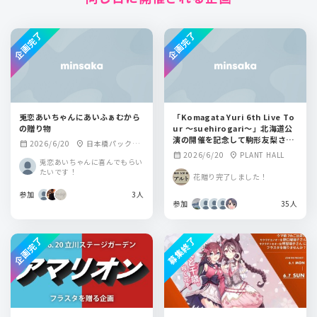
企画完了
企画完了
兎恋あいちゃんにあいふぁむから
「Komagata Yuri 6th Live To
の贈り物
ur 〜suehirogari〜」北海道公
演の開催を記念して駒形友梨さん
2026/6/20
日本橋パックマ
calendar_month
location_on
にフラワースタンドを贈りません
2026/6/20
PLANT HALL
calendar_month
location_on
ン
兎恋あいちゃんに喜んでもらい
か？
たいです！
花贈り完了しました！
参加
3人
参加
35人
企画完了
募集終了