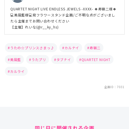
QUARTET NIGHT LIVE ENDLESS JEWELS -XXXX- 🍀寿嶺二様🍀
💻美風藍様💻宛フラワースタンド企画/ご不明な点がございまし
たら主催までお問い合わせください
【主催】れいな(@r__ky_hs)
うたの☆プリンスさまっ♪
カルナイ
寿嶺二
美風藍
うたプリ
タブナイ
QUARTET NIGHT
カルライ
企画ID：7031
同じ日に開催される企画