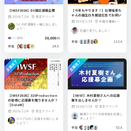
【IWSF2026】DS旗応援幕企画
【今年もやります！】石塚瑶季ち
ゃんの誕生日を雑誌広告でお祝い
2026/7/24
京王アリーナTO
calendar_month
location_on
2026/7/24
全国の書店(一ヶ
calendar_month
location_on
KYO
5人の応援幕を一緒に出しまし
月販売されます)
ょう！
花贈り完了しました！
30,000
38%
円
参加
112人
参加
24人
企画完了
企画完了
【IWSF2026】315Production
【IWSF】木村夏樹さんへの応援
の皆様に応援幕を贈りませんか？
幕を出しませんか？
【SideM】
2026/7/24
京王アリーナTO
calendar_month
location_on
2026/7/24
京王アリーナ
calendar_month
location_on
KYO
越境ライブへの初参加を応援し
ましょう！
315プロのご出演をお祝いしま
しょう！
参加
52人