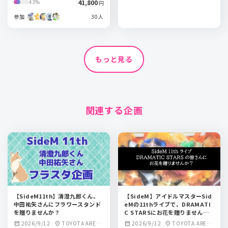
41,800
43%
円
参加
30人
もっと見る
関連する企画
【SideM11th】清澄九郎くん、
【SideM】アイドルマスターSid
中田祐矢さんにフラワースタンド
eMの11thライブで、DRAMATI
を贈りませんか？
C STARSにお花を贈りません
か？
2026/9/12
TOYOTA ARENA
2026/9/12
TOYOTA ARENA
calendar_month
location_on
calendar_month
location_on