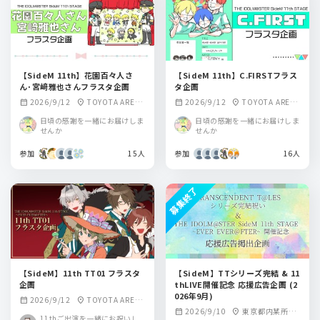
【SideM 11th】花園百々人さ
【SideM 11th】C.FIRSTフラス
ん･宮﨑雅也さんフラスタ企画
タ企画
2026/9/12
TOYOTA ARENA
2026/9/12
TOYOTA ARENA
calendar_month
location_on
calendar_month
location_on
TOKYO
TOKYO
日頃の感謝を一緒にお届けしま
日頃の感謝を一緒にお届けしま
せんか
せんか
参加
15人
参加
16人
募集終了
【SideM】11th TT01 フラスタ
【SideM】TTシリーズ完結 & 11
企画
thLIVE開催記念 応援広告企画 (2
026年9月)
2026/9/12
TOYOTA ARENA
calendar_month
location_on
2026/9/10
東京都内某所
calendar_month
location_on
TOKYO
11thご出演を一緒にお祝いし