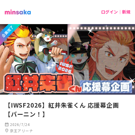
ログイン｜新規
企画完了
【IWSF2026】紅井朱雀くん 応援幕企画
【バーニン！】
calendar_month
2026/7/24
location_on
京王アリーナ