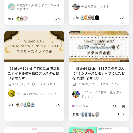
TOKYO
TOKYO
素敵なお花になるようにがんば
参加者募集中です！
ります！
参加
7人
参加
3人
【SideM11th】TT03に出演され
【SideM11th】315プロの皆さん
たアイドルの皆様にフラスタを贈
にTTシリーズをモチーフにしたお
りませんか？
花を贈りませんか？
2026/9/12
TOYOTAアリー
2026/9/12
TOYOTA ARENA
calendar_month
location_on
calendar_month
location_on
ナ東京
TOKYO
11thライブの物語に花を添え
御出演をお祝いしたいです！
ましょう！
参加
6人
17,000
15%
円
参加
13人