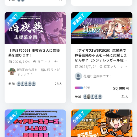
企画完了
募集終了
【IWSF2026】雨夜燕さんに応援
【アイマスIWSF2026】応援幕で
幕を贈ります！
神谷奈緒ちゃんを一緒に応援しま
せんか？【シンデレラガール総選
2026/7/24
京王アリーナTO
calendar_month
location_on
挙】
2026/7/24
京王アリーナTO
calendar_month
location_on
KYO
IWSFの会場を一緒に盛り上げ
KYO周辺
ましょう！
花贈り企画中です！
参加
28人
50,000
89%
円
参加
21人
企画完了
企画完了