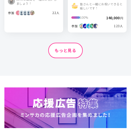
駅/愛知県某所 駅
ましょう！
皆さんと一緒にお祝いできると
嬉しいです！
参加
22人
140,000
100%
円
参加
123人
もっと見る