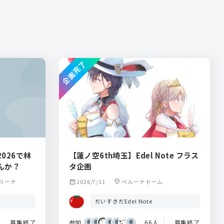
企画完了
026で林
【蓮ノ空6th埼玉】Edel Note フラス
んか？
タ企画
リーナ
calendar_month
2026/7/11
location_on
ベルーナドーム
だいすきだEdel Note
募集終了
参加
66人
募集終了