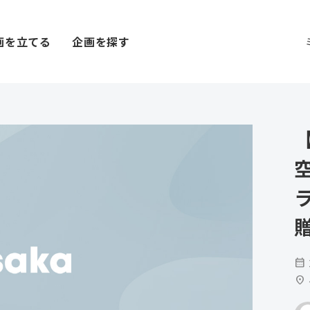
画を立てる
企画を探す
calendar_month
location_on