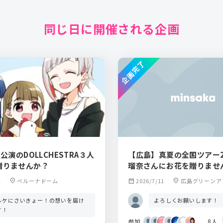
同じ日に開催される企画
企画完了
公演のDOLLCHESTRA３人
【広島】真夏の全国ツアー2
贈りませんか？
瑠奈さんにお花を贈りませ
1
location_on
ベルーナドーム
calendar_month
2026/7/11
location_on
広島グリーンア
ルケにさいきょー！の想いを届け
よろしくお願いします！
す！
参加
8人