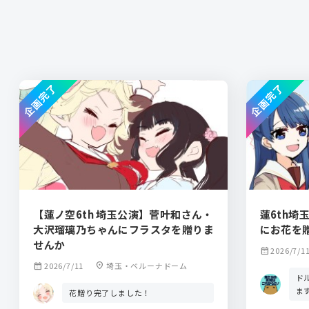
企画完了
企画完了
【蓮ノ空6th 埼玉公演】菅叶和さん・
蓮6th埼玉
大沢瑠璃乃ちゃんにフラスタを贈りま
にお花を
せんか
calendar_month
2026/7/1
calendar_month
2026/7/11
location_on
埼玉・ベルーナドーム
ド
ま
花贈り完了しました！