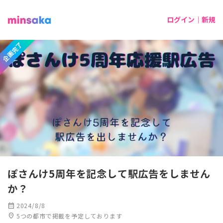
ログイン｜新規
企画完了
ぽさんけ5周年を記念して駅広告をしません
か？
calendar_month
2024/8/8
location_on
5つの都市で掲載を予定しております