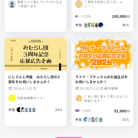
葛葉さんに喜んでいただけるよ
７周年を虹色に彩りましょ
岡
う頑張ります
う！！
180,000
25%
円
参加
40人
にじさんじ所属 みたらし団の3
ラトナ・プティさんのお誕生日を
周年をお祝いしませんか？
お祝いしませんか？
2026/11/21
2026/10/12
都内某駅
calendar_month
location_on
calendar_month
location_on
ご本人様に喜んで貰えるように
参加者募集中です！
頑張ります！
参加
24人
91,000
45%
円
参加
10人