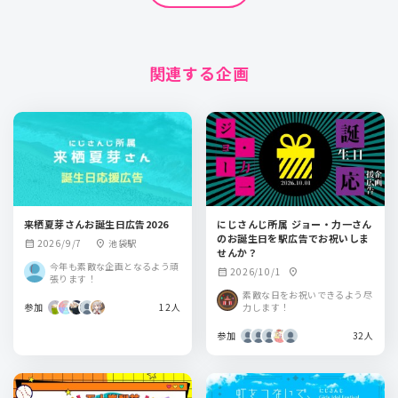
関連する企画
来栖夏芽さんお誕生日広告2026
にじさんじ所属 ジョー・力一さん
のお誕生日を駅広告でお祝いしま
2026/9/7
池袋駅
calendar_month
location_on
せんか？
今年も素敵な企画となるよう頑
2026/10/1
calendar_month
location_on
張ります！
素敵な日をお祝いできるよう尽
参加
12人
力します！
参加
32人