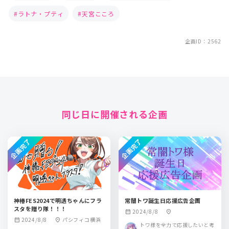
ラトナ・プティ
天宮こころ
企画ID：2562
同じ日に開催される企画
企画完了
企画完了
神椿FES2024で明透ちゃんにフラ
常闇トワ誕生日応援広告企画
スタを贈り隊！！！
2024/8/8
calendar_month
location_on
2024/8/8
パシフィコ横浜
calendar_month
location_on
トワ様を全力で応援したいと考