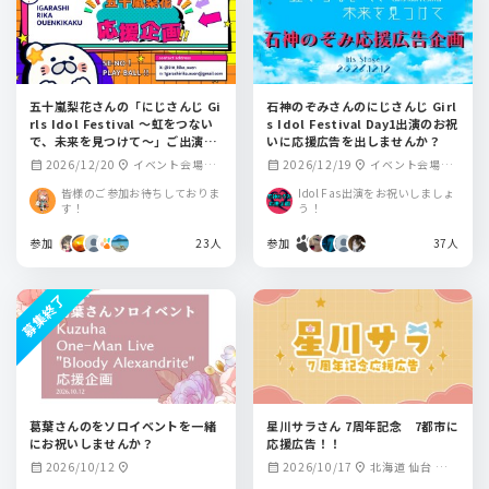
五十嵐梨花さんの「にじさんじ Gi
石神のぞみさんのにじさんじ Girl
rls Idol Festival 〜虹をつない
s Idol Festival Day1出演のお祝
で、未来を見つけて〜」ご出演記
いに応援広告を出しませんか？
念を応援広告でお祝いしません
2026/12/20
イベント会場周
2026/12/19
イベント会場周
calendar_month
location_on
calendar_month
location_on
か？
辺
辺
皆様のご参加お待ちしておりま
Idol Fas出演をお祝いしましょ
す！
う！
参加
23人
参加
37人
募集終了
葛葉さんのをソロイベントを一緒
星川サラさん 7周年記念 7都市に
にお祝いしませんか？
応援広告！！
2026/10/12
2026/10/17
北海道 仙台 東京
calendar_month
location_on
calendar_month
location_on
名古屋 大阪 広島 福