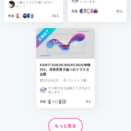
えています。
一緒にフラスタ贈りません
か！？
参加
30人
参加
32人
企画完了
KAMITSUBAKIWARS2024/神椿
FES、深脊界男子組へのフラスタ
企画
2024/8/8
パシフィコ横浜
calendar_month
location_on
国立大ホール
ぜひ愛のある企画にできればと
思います！
参加
8人
もっと見る