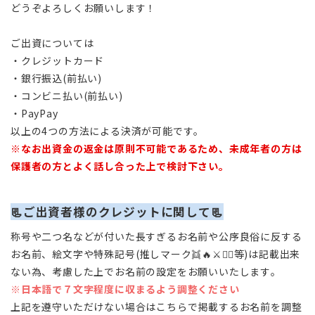
どうぞよろしくお願いします！
ご出資については
・クレジットカード
・銀行振込(前払い)
・コンビニ払い(前払い)
・PayPay
以上の4つの方法による決済が可能です。
※なお出資金の返金は原則不可能であるため、未成年者の方は
保護者の方とよく話し合った上で検討下さい。
📃ご出資者様のクレジットに関して📃
称号や二つ名などが付いた長すぎるお名前や公序良俗に反する
お名前、絵文字や特殊記号(推しマーク👯🔥⚔️🏴‍☠️等)は記載出来
ない為、考慮した上でお名前の設定をお願いいたします。
※日本語で７文字程度に収まるよう調整ください
上記を遵守いただけない場合はこちらで掲載するお名前を調整