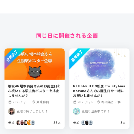
同じ日に開催される企画
企画完了
募集終了
櫻坂46 増本綺良さんのお誕生日を
NIJISANJI EN所属 TwistyAma
お祝いする駅広告ポスターを掲出
nozakoさんのお誕生日を一緒に
しませんか？
お祝いしませんか?
2025/1/6
東京都内
2025/1/6
都内某所・北海
calendar_month
location_on
calendar_month
location_on
道某所
花贈り完了しました！
花贈り企画中です！
参加
55人
参加
3人