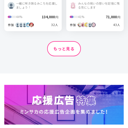
一緒に咲き誇るみこちを応援し
みんなの祝いの想いを記憶に残
ましょう！
る形にします
134,000
71,000
44%
41%
円
円
参加
32人
参加
43人
もっと見る