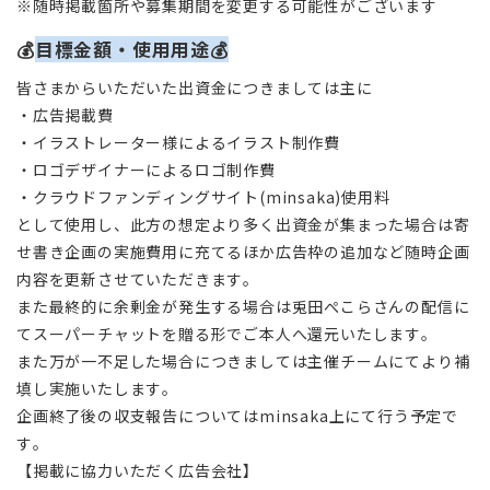
※随時掲載箇所や募集期間を変更する可能性がございます
💰
目標金額・使用用途💰
皆さまからいただいた出資金につきましては主に
・
広告掲載費
・
イラストレーター様によるイラスト制作費
・
ロゴデザイナーによるロゴ制作費
・
クラウドファンディングサイト(minsaka)使用料
として使用し、此方の想定より多く出資金が集まった場合は寄
せ書き企画の実施費用に充てるほか広告枠の追加など随時企画
内容を更新させていただきます。
また最終的に余剰金が発生する場合は兎田ぺこらさんの配信に
てスーパーチャットを贈る形でご本人へ還元いたします。
また万が一
不足した場合につきましては主催チームにてより補
填し実施いたします。
企画終了後の収支報告についてはminsaka上にて行う予定で
す。
【掲載に協力いただく広告会社】