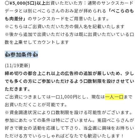
〇
¥5,000(5口)以上
出資いただいた方：通常のサンクスカード
データとは別にぺこらさんのおみ足が拝められる
「ぺこらのも
も肉差分」
のサンクスカードをご用意いたします。
※こちらはご出資いただいた方の個人名を記載いたします
※後から追加で出資いただける方は既に出資いただいている口
数を上乗せしてカウントします
👍
参加条件
👍
(11/19更新)
締め切りの都合上これ以上の広告枠の追加が厳しいため、少し
でも多くの方にご参加いただけるよう口数制限を設けさせてい
ただきます。
ご出資につきましては一口1,000円とし、現在は
一人一口
まで
出資いただくことが可能です。
※資金調達状況により口数制限を設ける可能性がございます。
参加にあたっての条件は特にございません。兎田ぺこらさんが
好きで彼女の活動を応援して下さり、当企画に興味をお持ちい
ただける方でいらっしゃればどなたでも歓迎いたします！