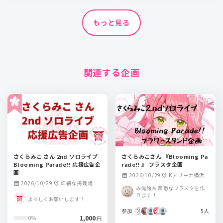
もっと見る
関連する企画
さくらみこ さん 2nd ソロライブ
さくらみこさん 『Blooming Pa
Blooming Parade!! 応援広告企
rade!! 』 フラスタ企画
画
2026/10/29
Kアリーナ横浜
calendar_month
location_on
2026/10/29
詳細な掲載場所
calendar_month
location_on
み俺誇🌸 素敵なフラスタを作
は後日発表となり
ります！
よろしくお願いします！
ます
参加
5人
1,000
0%
円