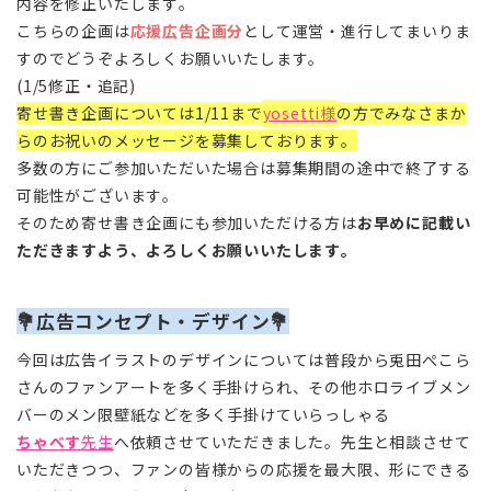
内容を修正いたします。
こちらの企画は
応援広告企画分
として運営・進行してまいりま
すのでどうぞよろしくお願いいたします。
(1/5修正・追記)
寄せ書き企画については1/11まで
yosetti様
の方でみなさまか
らのお祝いのメッセージを募集しております。
多数の方にご参加いただいた場合は募集期間の途中で終了する
可能性がございます。
そのため寄せ書き企画にも参加いただける方は
お早めに記載い
ただきますよう、よろしくお願いいたします。
💐
広告コンセプト・デザイン
💐
今回は広告イラストのデザインについては普段から兎田ぺこら
さんのファンアートを多く手掛けられ、その他ホロライブメン
バーのメン限壁紙などを多く手掛けていらっしゃる
ちゃべす
先生
へ依頼させていただきました。先生と相談させて
いただきつつ、ファンの皆様からの応援を最大限、形にできる