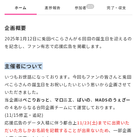
215
ホーム
進捗報告
参加者
完了・収支
企画概要
2025年1月12日に兎田ぺこらさんが６回目の誕生日を迎えるの
を記念し、ファン有志で応援広告を掲載します。
主催者について
いつもお世話になっております。今回もファンの皆さんと兎田
ぺこらさんの誕生日をお祝いしたいという思いから企画させて
いただきました。
当企画は
ぺこりおっと
、
マロニエ
、
ぱいの
、
MADSのうぇざー
の４名からなる合同企画チームにて運営しております。
(11/15修正・追記)
応援広告のデータ入稿に伴う都合上
11/23(土)までに出資いた
だいた方しかお名前を記載することが出来ないため
、一部企画