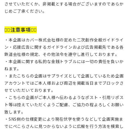
させていただくか、非掲載とする場合がございますのであらか
じめご了承ください。
🙇‍♂️
注意事項
🙇‍♂️
・本企画はカバー株式会社様の定めた二次創作全般ガイドライ
ン・応援広告に関するガイドラインおよび広告掲載先である各
鉄道会社様の規定、その他法令を遵守し進行しております。
・本企画に関する私的な金銭トラブルには一切の責任を負いか
ねます。
・またこちらの企画はサプライズとして企画しているため企画
アカウントではご本人様および周辺を掲載当日までブロックさ
せていただいております。
・こちらの企画がご本人様へ伝わるようなポスト・引用リポス
ト等は控えていただくようご配慮、ご協力の程よろしくお願い
致します。
・SNS側の仕様変更により現在伏字を使うなどして企画実施ま
でにぺこらさんに見つからないように広報を行う方法を模索し