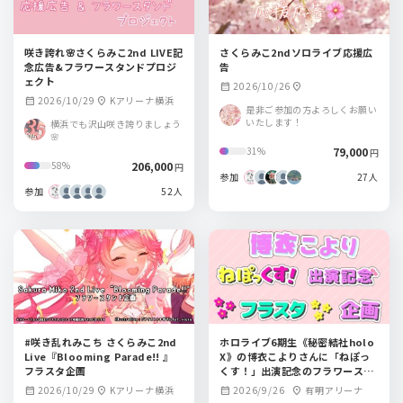
咲き誇れ🌸さくらみこ2nd LIVE記
さくらみこ2ndソロライブ応援広
念広告&フラワースタンドプロジ
告
ェクト
2026/10/26
calendar_month
location_on
2026/10/29
Kアリーナ横浜
calendar_month
location_on
是非ご参加の方よろしくお願い
いたします！
横浜でも沢山咲き誇りましょう
🌸
79,000
31%
円
206,000
58%
円
参加
27人
参加
52人
#咲き乱れみこち さくらみこ2nd
ホロライブ6期生《秘密結社holo
Live『Blooming Parade!! 』
X》の博衣こよりさんに「ねぽっ
フラスタ企画
くす！」出演記念のフラワースタ
ンドを贈りませんか？
2026/10/29
Kアリーナ横浜
2026/9/26
有明アリーナ
calendar_month
location_on
calendar_month
location_on