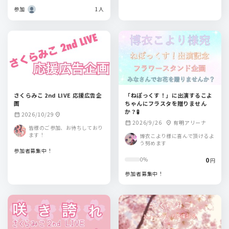
参加
1人
さくらみこ 2nd LIVE 応援広告企
「ねぽっくす！」に出演するこよ
画
ちゃんにフラスタを贈りません
か？🧪
2026/10/29
calendar_month
location_on
2026/9/26
有明アリーナ
calendar_month
location_on
皆様のご参加、お待ちしており
ます！
博衣こより様に喜んで頂けるよ
う努めます
参加者募集中！
0
0%
円
参加者募集中！