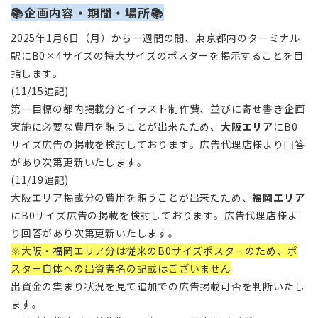
📚企画内容・期間・場所📚
2025年1月6日（月）から一週間の間、東京都内のターミナル
駅にB0×4サイズの特大サイズのポスターを掲示することを目
指します。
(11/15追記)
第一目標の都内掲載分とイラスト制作費、並びに寄せ書き企画
実施に必要な費用を賄うことが出来たため、
大阪エリア
にB0
サイズ広告の掲載を検討しております。広告代理店様より回答
があり次第更新いたします。
(11/19追記)
大阪エリア掲載分の費用を賄うことが出来たため、
福岡エリア
にB0サイズ広告の掲載を検討しております。
広告代理店様よ
り回答があり次第更新いたします。
※大阪・福岡エリア分は従来のB0サイズポスターのため、ポ
スター自体への出資者名の記載はございません
出資金の集まり状況を見て追加での広告掲載可否を判断いたし
ます。