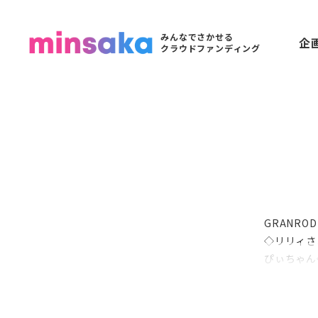
みんなでさかせる
企
クラウドファンディング
GRANR
◇リリィさよ
ぴぃちゃん