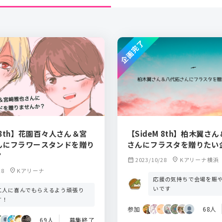
企画完了
M 8th】花園百々人さん＆宮
【SideM 8th】柏木翼さ
んにフラワースタンドを贈り
さんにフラスタを贈りたい
？
calendar_month
2023/10/28
location_on
Kアリーナ横浜
28
location_on
Kアリーナ
応援の気持ちで会場を賑
いです
二人に喜んでもらえるよう頑張り
す！
参加
68人
69人
募集終了