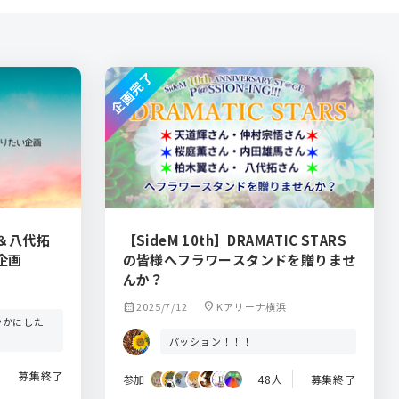
企画完了
ん＆八代拓
【SideM 10th】DRAMATIC STARS
企画
の皆様へフラワースタンドを贈りませ
んか？
calendar_month
2025/7/12
location_on
Kアリーナ横浜
やかにした
パッション！！！
募集終了
参加
48人
募集終了