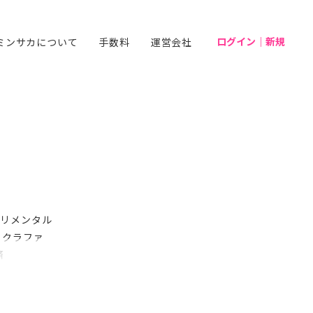
ログイン｜新規
ミンサカについて
手数料
運営会社
ミリメンタル
& クラファ
済