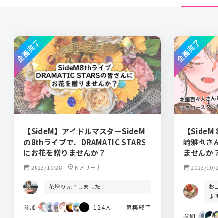
企画完了
企画完了
【SideM】アイドルマスターSideM
【Side
の8thライブで、DRAMATIC STARS
﨑雅也さ
にお花を贈りませんか？
ませんか
calendar_month
2023/10/28
location_on
Kアリーナ
calendar_month
2023/10/
お
花贈り完了しました！
ま
参加
124人
募集終了
参加