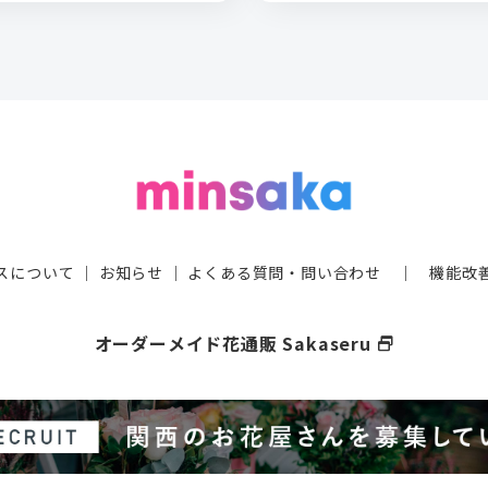
スについて
｜
お知らせ
｜
よくある質問・問い合わせ
｜
機能改
オーダーメイド花通販 Sakaseru
select_window