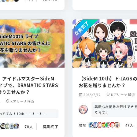
企画完了
M】アイドルマスターSideM
【SideM 10th】 F-LAG
イブで、DRAMATIC STARS
お花を贈りませんか？
贈りませんか？
calendar_month
2025/7/12
location_on
Kアリーナ横浜
2
location_on
Kアリーナ横浜
素敵なお花をお届けでき
ります！
thですよ！10th！！！！！！
参加
48人
70人
募集終了