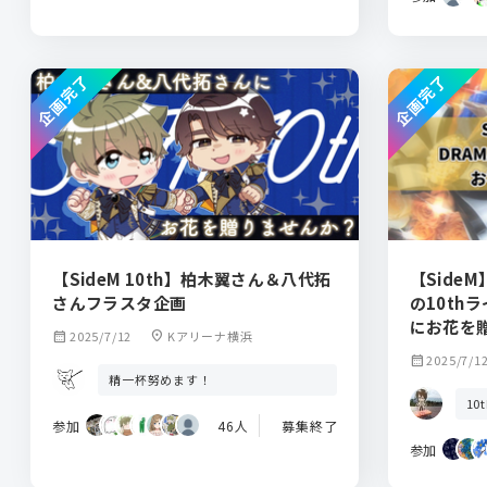
企画完了
企画完了
【SideM 10th】柏木翼さん＆八代拓
【Side
さんフラスタ企画
の10thラ
にお花を
calendar_month
2025/7/12
location_on
Kアリーナ横浜
calendar_month
2025/7/1
精一杯努めます！
10
参加
46人
募集終了
参加