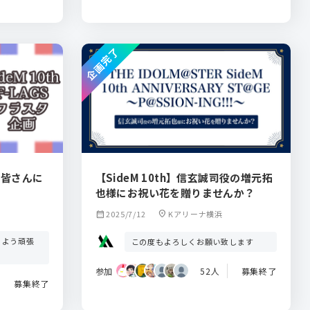
企画完了
Sの皆さんに
【SideM 10th】信玄誠司役の増元拓
也様にお祝い花を贈りませんか？
calendar_month
2025/7/12
location_on
Kアリーナ横浜
るよう頑張
この度もよろしくお願い致します
参加
52人
募集終了
募集終了