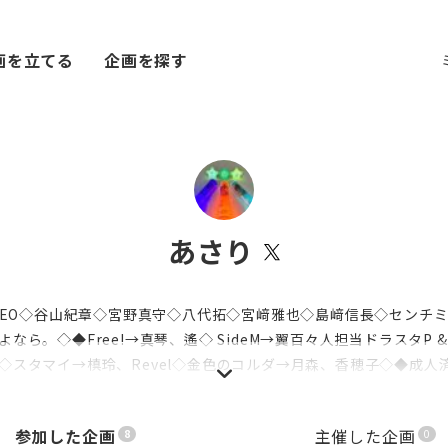
画を立てる
企画を探す
あさり
ODEO◇谷山紀章◇宮野真守◇八代拓◇宮﨑雅也◇島﨑信長◇センチ
なら。◇◆Free!→真琴、遙◇ SideM→翼百々人担当ドラスタP 
◇スタマイ→槙玲、Revel◇金色のコルダ→月森、香穂子◇◆成人
参加した企画
主催した企画
8
0