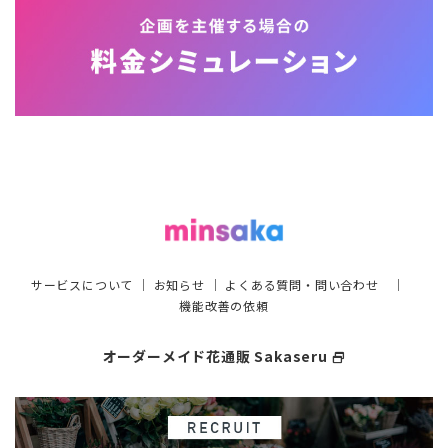
サービスについて
｜
お知らせ
｜
よくある質問・問い合わせ
｜
機能改善の依頼
オーダーメイド花通販 Sakaseru
select_window