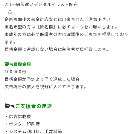
2口～細部違いデジタルイラスト配布
- ̗̀⚠︎ ̖́-
企画参加後の返金対応などは出来ませんご注意下さい。
匿名希望の方は【匿名欄】に必ずマークをお願いします。
未成年の方は必ず保護者の方に確認後のご参加を推奨しており
ます。
目標金額に達成しない場合は主催者が負担致します。
🥷🔫目標金額
100.000円
目標金額が予定より早く達成した場合
広告場所の拡大を視野に入れております。
🥷🔫
ご支援金の用途
・広告掲載費
・ポスター印刷費
・システム利用料、手数料等