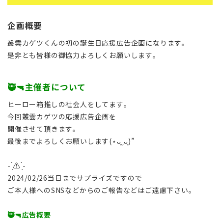
企画概要
叢雲カゲツくんの初の誕生日応援広告企画になります。
是非とも皆様の御協力よろしくお願いします。
🥷🔫主催者について
ヒーロー箱推しの社会人をしてます。
今回叢雲カゲツの応援広告企画を
開催させて頂きます。
最後までよろしくお願いします(⋆ᴗ͈ˬᴗ͈)”
- ̗̀⚠︎ ̖́-
2024/02/26当日までサプライズですので
ご本人様へのSNSなどからのご報告などはご遠慮下さい。
🥷🔫広告概要