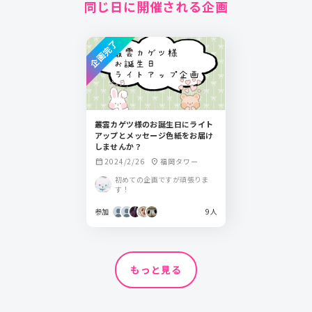
同じ日に開催される企画
企画完了
叢雲カゲツ様のお誕生日にライト
アップとメッセージ色紙をお届け
しませんか？
2024/2/26
福岡タワー
calendar_month
location_on
初めての企画ですが頑張りま
す！
参加
9人
もっと見る