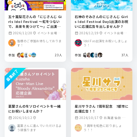
五十嵐梨花さんの「にじさんじ Gi
石神のぞみさんのにじさんじ Girl
rls Idol Festival 〜虹をつない
s Idol Festival Day1出演のお祝
で、未来を見つけて〜」ご出演記
いに応援広告を出しませんか？
念を応援広告でお祝いしません
2026/12/20
イベント会場周
2026/12/19
イベント会場周
calendar_month
location_on
calendar_month
location_on
か？
辺
辺
皆様のご参加お待ちしておりま
Idol Fas出演をお祝いしましょ
す！
う！
参加
23人
参加
37人
募集終了
葛葉さんのをソロイベントを一緒
星川サラさん 7周年記念 7都市に
にお祝いしませんか？
応援広告！！
2026/10/12
2026/10/17
北海道 仙台 東京
calendar_month
location_on
calendar_month
location_on
名古屋 大阪 広島 福
葛葉さんに喜んでいただけるよ
７周年を虹色に彩りましょ
岡
う頑張ります
う！！