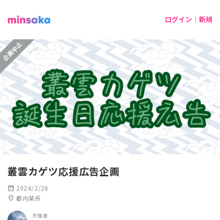
ログイン｜新規
企画中止
叢雲カゲツ応援広告企画
calendar_month
2024/2/26
location_on
都内某所
主催者