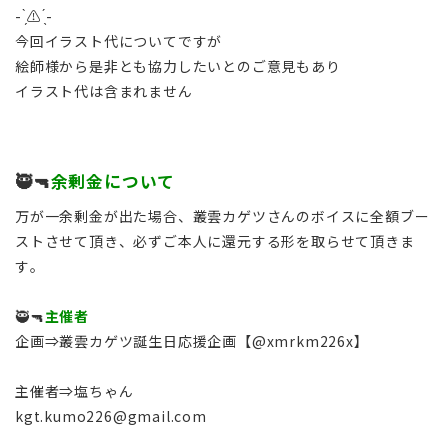
- ̗̀⚠︎ ̖́-
今回イラスト代についてですが
絵師様から是非とも協力したいとのご意見もあり
イラスト代は含まれません
🥷🔫
余剰金について
万が一余剰金が出た場合、叢雲カゲツさんのボイスに全額ブー
ストさせて頂き、必ずご本人に還元する形を取らせて頂きま
す。
🥷🔫
主催者
企画⇒叢雲カゲツ誕生日応援企画【@xmrkm226x】
主催者⇒塩ちゃん
kgt.kumo226@gmail.com