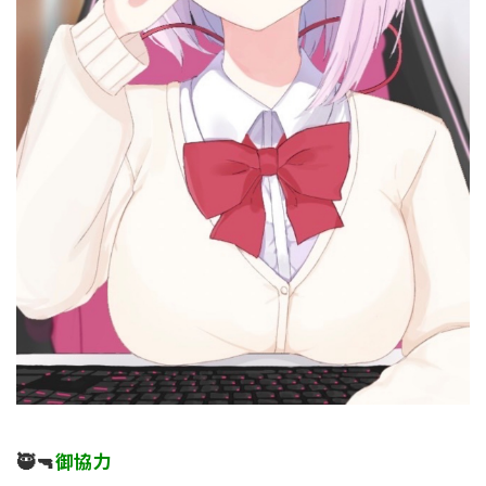
🥷🔫
御協力