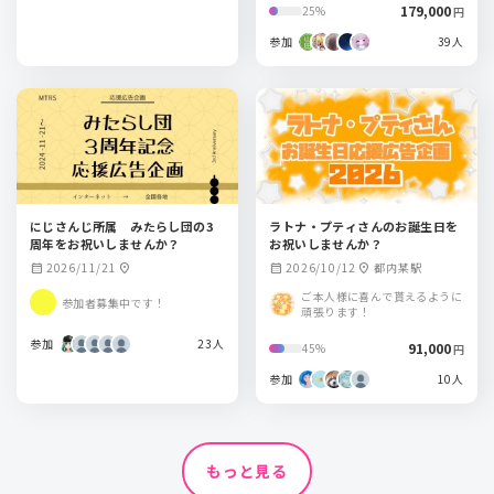
179,000
25%
円
参加
39人
にじさんじ所属 みたらし団の3
ラトナ・プティさんのお誕生日を
周年をお祝いしませんか？
お祝いしませんか？
2026/11/21
2026/10/12
都内某駅
calendar_month
location_on
calendar_month
location_on
ご本人様に喜んで貰えるように
参加者募集中です！
頑張ります！
参加
23人
91,000
45%
円
参加
10人
もっと見る