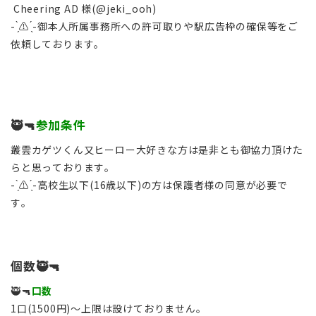
Cheering AD 様(@jeki_ooh)
- ̗̀⚠︎ ̖́-御本人所属事務所への許可取りや駅広告枠の確保等をご
依頼しております。
🥷🔫
参加条件
叢雲カゲツくん又ヒーロー大好きな方は是非とも御協力頂けた
らと思っております。
- ̗̀⚠︎ ̖́-高校生以下(16歳以下)の方は保護者様の同意が必要で
す。
個数🥷🔫
🥷🔫
口数
1口(1500円)～上限は設けておりません。