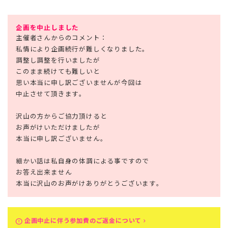
企画を中止しました
主催者さんからのコメント：
私情により企画続行が難しくなりました。
調整し調整を行いましたが
このまま続けても難しいと
思い本当に申し訳ございませんが今回は
中止させて頂きます。
沢山の方からご協力頂けると
お声がけいただけましたが
本当に申し訳ございません。
細かい話は私自身の体調による事ですので
お答え出来ません
本当に沢山のお声がけありがとうございます。
企画中止に伴う参加費のご返金について
error
keyboard_arrow_right