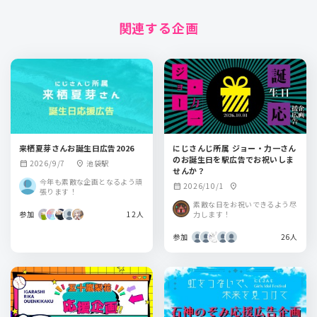
関連する企画
来栖夏芽さんお誕生日広告2026
にじさんじ所属 ジョー・力一さん
のお誕生日を駅広告でお祝いしま
2026/9/7
池袋駅
calendar_month
location_on
せんか？
今年も素敵な企画となるよう頑
2026/10/1
calendar_month
location_on
張ります！
素敵な日をお祝いできるよう尽
参加
12人
力します！
参加
26人