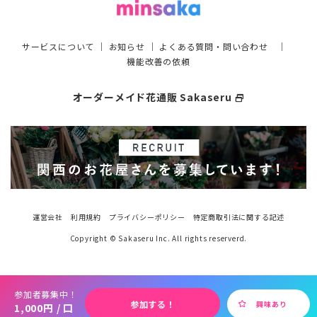
サービスについて
｜
お知らせ
｜
よくある質問・問い合わせ
｜
機能改善の依頼
オーダーメイド花通販 Sakaseru
select_window
運営会社
利用規約
プライバシーポリシー
特定商取引法に関する記述
Copyright © Sakaseru Inc. All rights reserverd.
参加者募集中！
参加する！
興味あり
1,000円 / 口