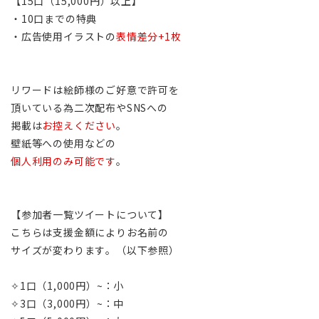
【15口（15,000円）以上】
・10口までの特典
・広告使用イラストの
表情差分+1枚
リワードは絵師様のご好意で許可を
頂いている為二次配布やSNSへの
掲載は
お控えください
。
壁紙等への使用などの
個人利用のみ可能です
。
【参加者一覧ツイートについて】
こちらは支援金額によりお名前の
サイズが変わります。（以下参照）
✧1口（1,000円）~：小
✧3口（3,000円）~：中