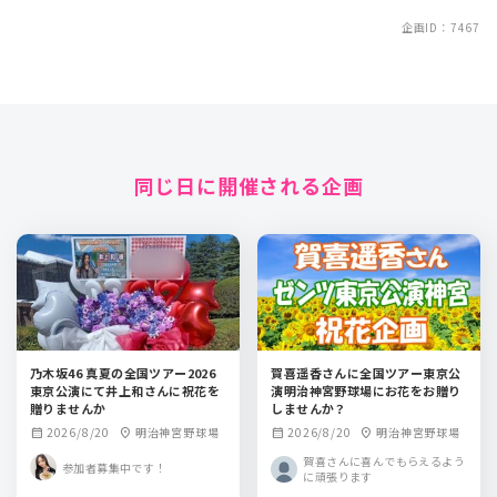
企画ID：7467
同じ日に開催される企画
乃木坂46 真夏の全国ツアー2026
賀喜遥香さんに全国ツアー東京公
東京公演にて井上和さんに祝花を
演明治神宮野球場にお花をお贈り
贈りませんか
しませんか？
2026/8/20
明治神宮野球場
2026/8/20
明治神宮野球場
calendar_month
location_on
calendar_month
location_on
賀喜さんに喜んでもらえるよう
参加者募集中です！
に頑張ります