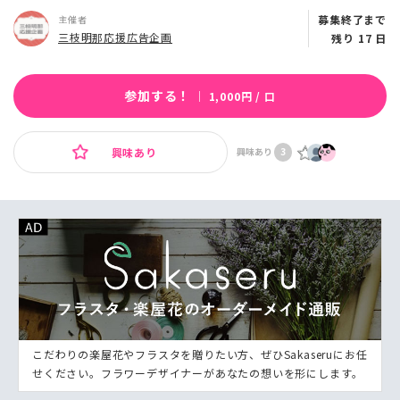
募集終了まで
主催者
三枝明那応援広告企画
残り 17 日
参加する！
｜ 1,000円 / 口
興味あり
興味あり
3
こだわりの楽屋花やフラスタを贈りたい方、ぜひSakaseruにお任
せください。フラワーデザイナーがあなたの想いを形にします。