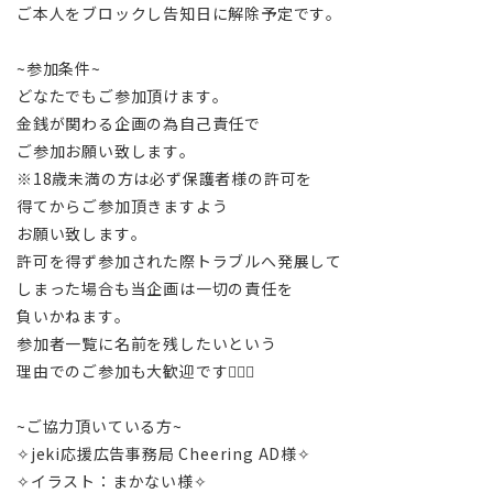
ご本人をブロックし告知日に解除予定です。
~参加条件~
どなたでもご参加頂けます。
金銭が関わる企画の為自己責任で
ご参加お願い致します。
※18歳未満の方は必ず保護者様の許可を
得てからご参加頂きますよう
お願い致します。
許可を得ず参加された際トラブルへ発展して
しまった場合も当企画は一切の責任を
負いかねます。
参加者一覧に名前を残したいという
理由でのご参加も大歓迎です🙆🏻‍♀️
~ご協力頂いている方~
✧jeki応援広告事務局 Cheering AD様✧
✧イラスト：まかない様✧