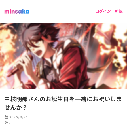
ログイン｜新規
三枝明那さんのお誕生日を一緒にお祝いしま
せんか？
calendar_month
2026/8/20
location_on
-