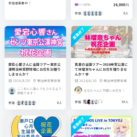
参加者募集中！
16,000
40%
円
参加
6人
募集終了
愛宕心響さんに全国ツアー東京公
真夏の全国ツアー2026神宮公演に
演明治神宮野球場にお花をお贈り
て林瑠奈ちゃんにお花を贈りませ
しませんか？
んか？🌸
2026/8/20
明治神宮野球場
2026/8/20
明治神宮野球場
calendar_month
location_on
calendar_month
location_on
ここねんに喜んでもらえるよう
るなちゃんに可愛いお花を！
頑張ります！
参加
34人
参加
6人
募集終了