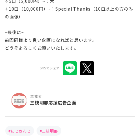
✧5口（5,000円）~：大
✧10口（10,000円）~：Special Thanks（10口以上の方のみ
の画像）
~最後に~
前回同様より良い企画になればと思います。
どうぞよろしくお願いいたします。
SNSでシェア
主催者
三枝明那応援広告企画
にじさんじ
三枝明那