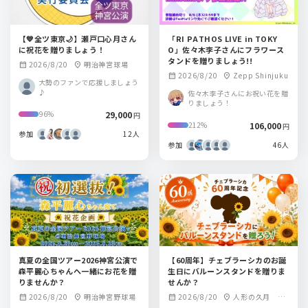
【💙全ツ東京🌙】瀬戸口心月さん
「RI PATHOS LIVE in TOKY
に祝花を贈りましょう！
O」佐々木李子さんにフラワース
タンドを贈りましょう!!
2026/8/20
明治神宮球場
calendar_month
location_on
2026/8/20
Zepp Shinjuku
calendar_month
location_on
大勢のファンで応援しましょう
♪
佐々木李子さんにお祝い花を贈
りましょう！
29,000
96%
円
106,000
212%
円
参加
12人
参加
46人
真夏の全国ツアー2026神宮公演で
【60周年】チェブラーシカのお誕
森平麗心ちゃんへ一緒にお花を贈
生日にバルーンスタンドを贈りま
りませんか？
せんか？
2026/8/20
明治神宮野球場
2026/8/20
人形の久月 浅
calendar_month
location_on
calendar_month
location_on