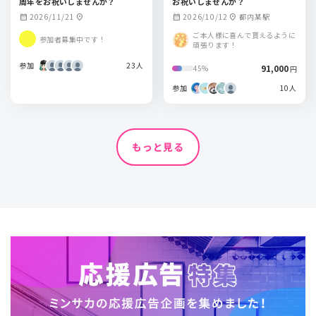
周年をお祝いしませんか？
お祝いしませんか？
2026/11/21
2026/10/12
都内某駅
calendar_month
location_on
calendar_month
location_on
ご本人様に喜んで貰えるように
参加者募集中です！
頑張ります！
参加
23人
91,000
45%
円
参加
10人
もっと見る