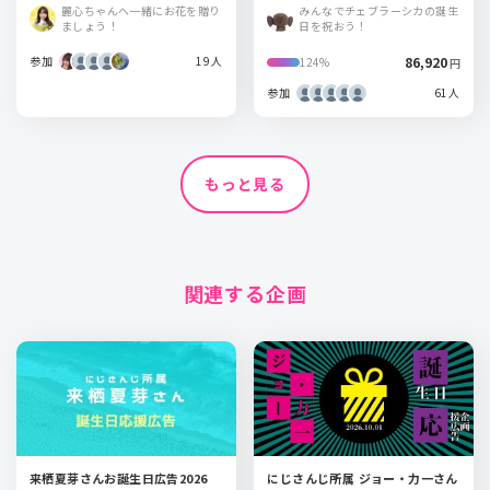
草橋総本店
麗心ちゃんへ一緒にお花を贈り
みんなでチェブラーシカの誕生
ましょう！
日を祝おう！
参加
19人
86,920
124%
円
参加
61人
もっと見る
関連する企画
来栖夏芽さんお誕生日広告2026
にじさんじ所属 ジョー・力一さん