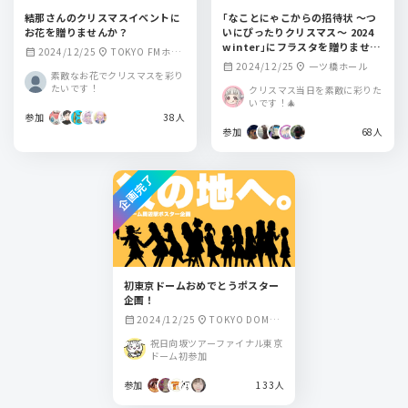
結那さんのクリスマスイベントに
｢なことにゃこからの招待状 ～つ
お花を贈りませんか？
いにぴったりクリスマス～ 2024
winter｣にフラスタを贈りません
2024/12/25
TOKYO FMホー
calendar_month
location_on
か？
2024/12/25
一ツ橋ホール
calendar_month
location_on
ル
素敵なお花でクリスマスを彩り
たいです！
クリスマス当日を素敵に彩りた
いです！🎄
参加
38人
参加
68人
企画完了
初東京ドームおめでとうポスター
企画！
2024/12/25
TOKYO DOME
calendar_month
location_on
CITY HALL(東京ド
祝日向坂ツアーファイナル東京
ームシティホール)
ドーム初参加
参加
133人