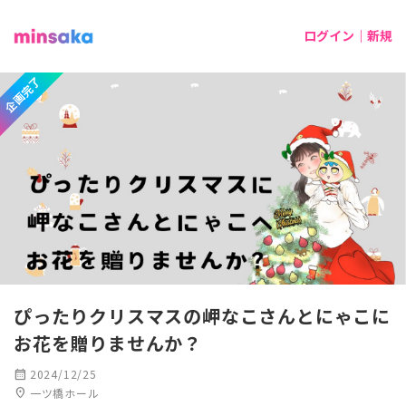
ログイン｜新規
企画完了
ぴったりクリスマスの岬なこさんとにゃこに
お花を贈りませんか？
calendar_month
2024/12/25
location_on
一ツ橋ホール