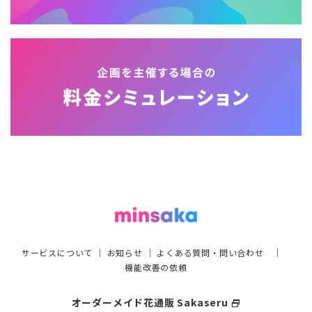
サービスについて
｜
お知らせ
｜
よくある質問・問い合わせ
｜
機能改善の依頼
オーダーメイド花通販 Sakaseru
select_window