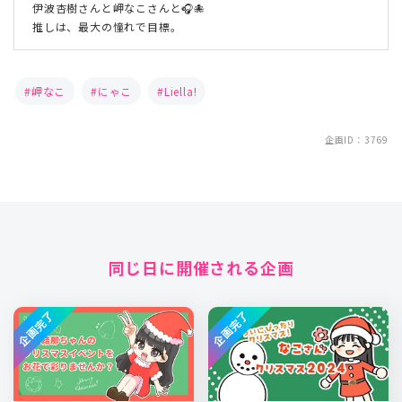
伊波杏樹さんと岬なこさんと🎧🐙
推しは、最大の憧れで目標。
岬なこ
にゃこ
Liella!
企画ID：3769
同じ日に開催される企画
企画完了
企画完了