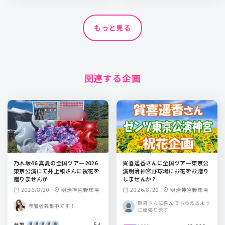
もっと見る
関連する企画
乃木坂46 真夏の全国ツアー2026
賀喜遥香さんに全国ツアー東京公
東京公演にて井上和さんに祝花を
演明治神宮野球場にお花をお贈り
贈りませんか
しませんか？
2026/8/20
明治神宮野球場
2026/8/20
明治神宮野球場
calendar_month
location_on
calendar_month
location_on
賀喜さんに喜んでもらえるよう
参加者募集中です！
に頑張ります
参加
6人