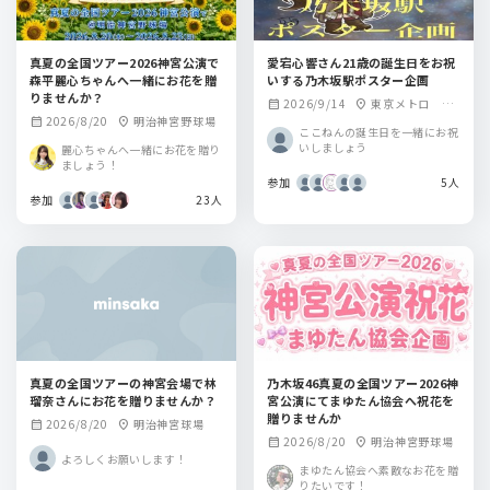
真夏の全国ツアー2026神宮公演で
愛宕心響さん21歳の誕生日をお祝
森平麗心ちゃんへ一緒にお花を贈
いする乃木坂駅ポスター企画
りませんか？
2026/9/14
東京メトロ 乃
calendar_month
location_on
2026/8/20
明治神宮野球場
calendar_month
location_on
木坂駅
ここねんの誕生日を一緒にお祝
いしましょう
麗心ちゃんへ一緒にお花を贈り
ましょう！
参加
5人
参加
23人
真夏の全国ツアーの神宮会場で林
乃木坂46真夏の全国ツアー2026神
瑠奈さんにお花を贈りませんか？
宮公演にてまゆたん協会へ祝花を
贈りませんか
2026/8/20
明治神宮球場
calendar_month
location_on
2026/8/20
明治神宮野球場
calendar_month
location_on
よろしくお願いします！
まゆたん協会へ素敵なお花を贈
りたいです！