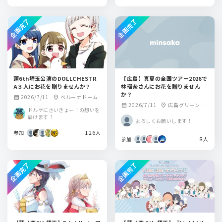
企画完了
企画完了
蓮6th埼玉公演のDOLLCHESTR
【広島】真夏の全国ツアー2026で
A３人にお花を贈りませんか？
林瑠奈さんにお花を贈りません
か？
2026/7/11
ベルーナドーム
calendar_month
location_on
2026/7/11
広島グリーンア
calendar_month
location_on
ドルケにさいきょー！の想いを
リーナ
届けます！
よろしくお願いします！
参加
126人
参加
8人
企画完了
企画完了