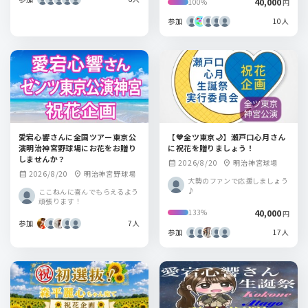
40,000
100%
円
参加
10人
愛宕心響さんに全国ツアー東京公
【💙全ツ東京🌙】瀬戸口心月さん
演明治神宮野球場にお花をお贈り
に祝花を贈りましょう！
しませんか？
2026/8/20
明治神宮球場
calendar_month
location_on
2026/8/20
明治神宮野球場
calendar_month
location_on
大勢のファンで応援しましょう
♪
ここねんに喜んでもらえるよう
頑張ります！
40,000
133%
円
参加
7人
参加
17人