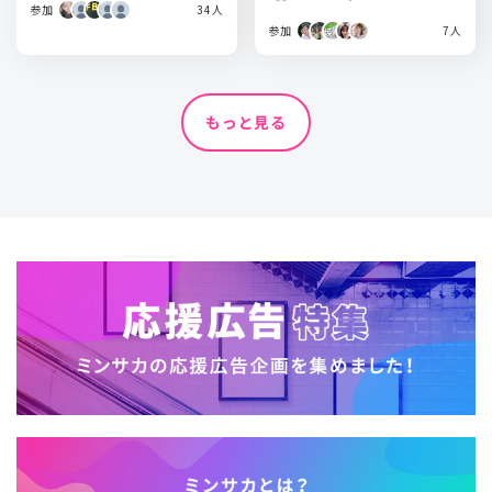
参加
34人
参加
7人
もっと見る