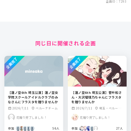
企画ID：7293
同じ日に開催される企画
企画完了
企画完了
【蓮ノ空6th 埼玉公演】蓮ノ空女
【蓮ノ空6th 埼玉公演】菅叶和さ
学院スクールアイドルクラブのみ
ん・大沢瑠璃乃ちゃんにフラスタ
なさんにフラスタを贈りませんか
を贈りませんか
2026/7/11
ベルーナドーム
2026/7/11
埼玉・ベルーナ
calendar_month
location_on
calendar_month
location_on
ドーム
花贈り完了しました！
花贈り完了しました！
参加
56人
参加
27人