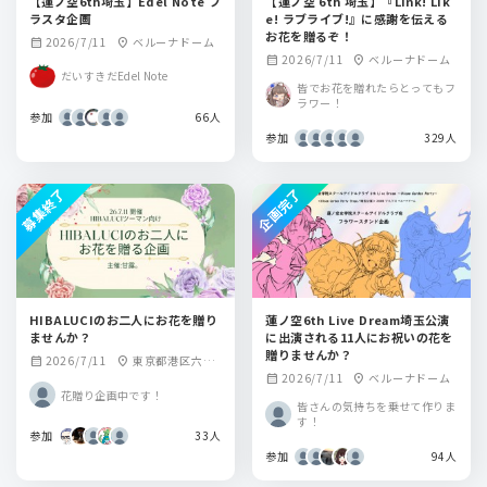
【蓮ノ空6th埼玉】Edel Note フ
【蓮ノ空 6th 埼玉】『Link! Lik
ラスタ企画
e! ラブライブ!』に感謝を伝える
お花を贈るぞ！
2026/7/11
ベルーナドーム
calendar_month
location_on
2026/7/11
ベルーナドーム
calendar_month
location_on
だいすきだEdel Note
皆でお花を贈れたらとってもフ
ラワー！
参加
66人
参加
329人
募集終了
企画完了
HIBALUCIのお二人にお花を贈り
蓮ノ空6th Live Dream埼玉公演
ませんか？
に出演される11人にお祝いの花を
贈りませんか？
2026/7/11
東京都港区六本
calendar_month
location_on
2026/7/11
ベルーナドーム
calendar_month
location_on
木４丁目１１−１１
花贈り企画中です！
六本木Gmビル B1F
皆さんの気持ちを乗せて作りま
unravel Tokyo
す！
参加
33人
参加
94人