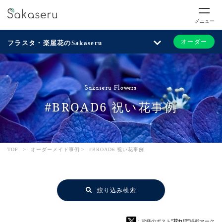
メニュー
オーダー
フラスタ・楽屋花のSakaseru
Sakaseru Flowers
#BROAD6 祝い花事例
TOP
>
オーダーメイド事例
>
#BROAD6 祝い花事例
絞り込み検索
：皆様のポスト
“花れぽ”
掲載マーク