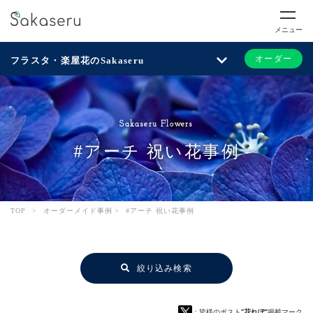
メニュー
オーダー
フラスタ・楽屋花のSakaseru
Sakaseru Flowers
#アーチ 祝い花事例
TOP
>
オーダーメイド事例
>
#アーチ 祝い花事例
絞り込み検索
：皆様のポスト
“花れぽ”
掲載マーク