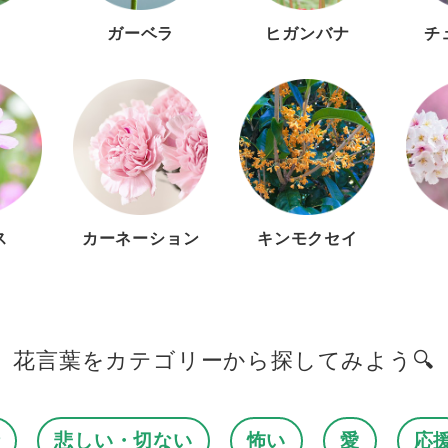
ガーベラ
ヒガンバナ
チ
ス
カーネーション
キンモクセイ
花言葉をカテゴリーから
探してみよう🔍
情
悲しい・切ない
怖い
愛
応