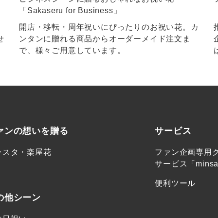
「Sakaseru for Business」
開店・移転・周年祝いにぴったりのお祝い花。カ
せ
ンタンに贈れる商品からオーダーメイド注文ま
。
で、様々ご用意しています。
ァンの想いを贈る
サービス
ラスタ・楽屋花
ファン企画専用
サービス「minsa
便利ツール
の他シーン