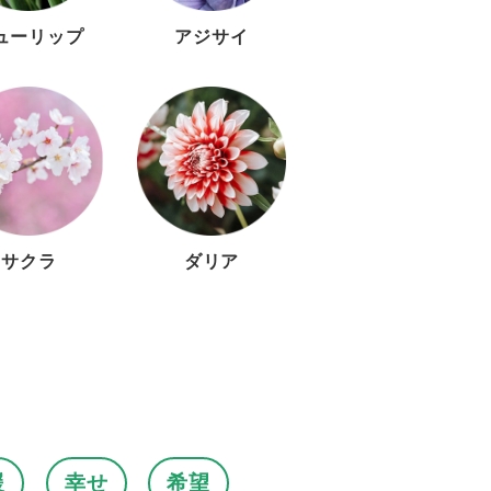
ューリップ
アジサイ
サクラ
ダリア
援
幸せ
希望