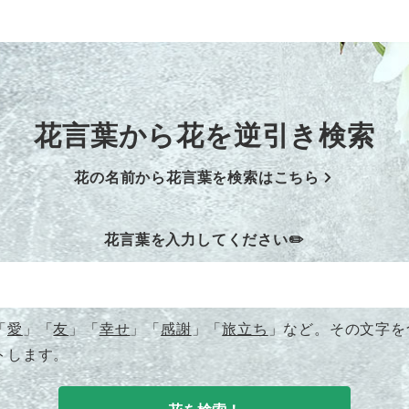
花言葉から
花を逆引き検索
花の名前から花言葉を検索はこちら
花言葉を入力してください✏️
「
愛
」「
友
」「
幸せ
」「
感謝
」「
旅立ち
」など。その文字を
トします。