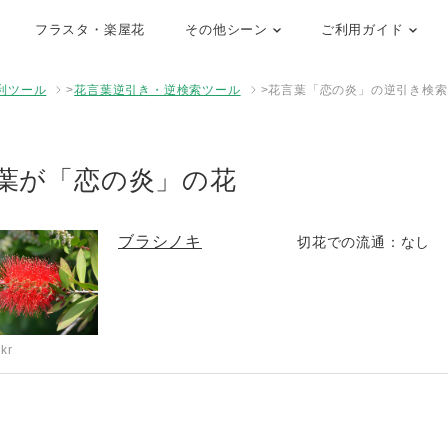
フラスタ・楽屋花
その他シーン
ご利用ガイド
便利ツール
>
花言葉逆引き・逆検索ツール
>
花言葉「恋の炎」の逆引き検索
葉が「恋の炎」の花
ブラシノキ
切花での流通：なし
ckr