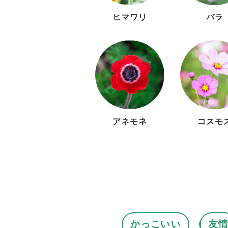
ヒマワリ
バラ
アネモネ
コスモ
かっこいい
友