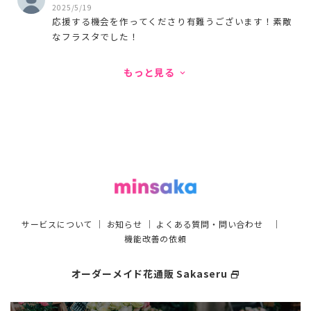
2025/5/19
応援する機会を作ってくださり有難うございます！素敵
なフラスタでした！
もっと見る
keyboard_arrow_down
サービスについて
｜
お知らせ
｜
よくある質問・問い合わせ
｜
機能改善の依頼
オーダーメイド花通販 Sakaseru
select_window