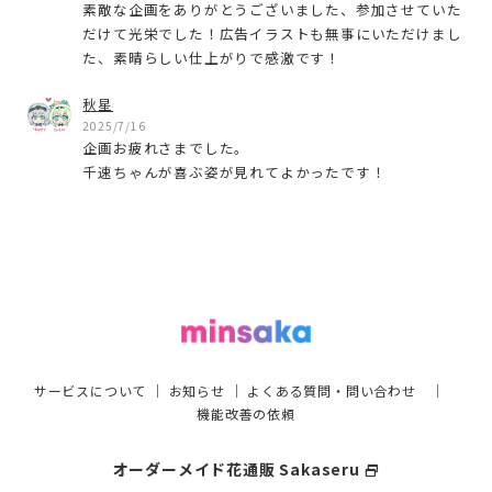
素敵な企画をありがとうございました、参加させていた
だけて光栄でした！広告イラストも無事にいただけまし
た、素晴らしい仕上がりで感激です！
秋星
2025/7/16
企画お疲れさまでした。
千速ちゃんが喜ぶ姿が見れてよかったです！
サービスについて
｜
お知らせ
｜
よくある質問・問い合わせ
｜
機能改善の依頼
オーダーメイド花通販 Sakaseru
select_window