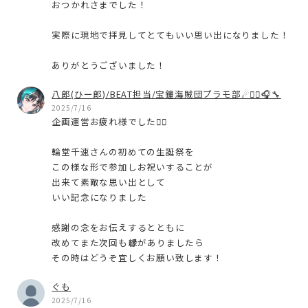
おつかれさまでした！
実際に現地で拝見してとてもいい思い出になりました！
ありがとうございました！
八郎(ひー郎)/BEAT担当/宝鐘海賊団プラモ部☄🏴‍☠️🎧🔧
2025/7/16
企画運営お疲れ様でした🙇‍♂️
輪堂千速さんの初めての生誕祭を
この様な形で参加しお祝いすることが
出来て素敵な思い出として
いい記念になりました
感謝の念をお伝えするとともに
改めてまた次回もこ゚縁がありましたら
その時はどうぞ宜しくお願い致します！
ぐも
2025/7/16