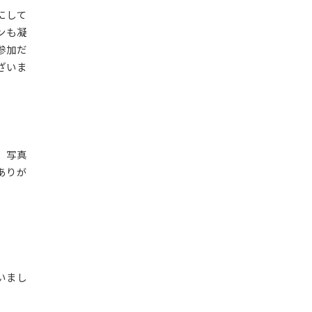
にして
ンも凝
参加だ
ざいま
、写真
ありが
いまし