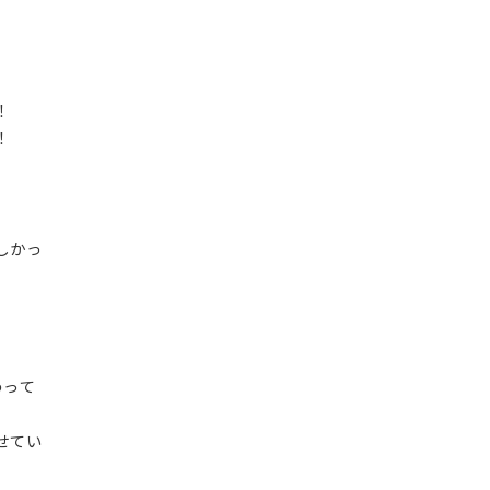
！
！
しかっ
わって
せてい