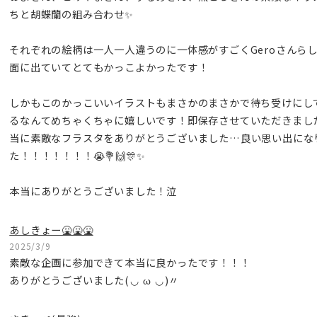
ちと胡蝶蘭の組み合わせ✨
それぞれの絵柄は一人一人違うのに一体感がすごくGeroさんら
面に出ていてとてもかっこよかったです！
しかもこのかっこいいイラストもまさかのまさかで待ち受けにし
るなんてめちゃくちゃに嬉しいです！即保存させていただきまし
当に素敵なフラスタをありがとうございました…良い思い出にな
た！！！！！！！😭💐🙌🎊✨
本当にありがとうございました！泣
あしきょー🤮🤮🤮
2025/3/9
素敵な企画に参加できて本当に良かったです！！！
ありがとうございました(⁠◡⁠ ⁠ω⁠ ⁠◡⁠)〃