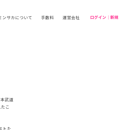
ログイン｜新規
ミンサカについて
手数料
運営会社
日本武道
れたこ
ストた