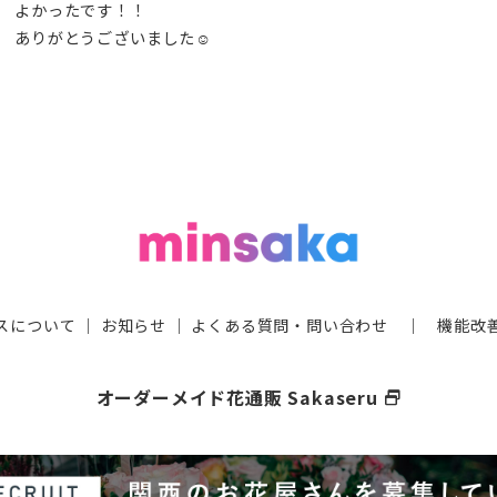
よかったです！！
ありがとうございました☺️
スについて
｜
お知らせ
｜
よくある質問・問い合わせ
｜
機能改
オーダーメイド花通販 Sakaseru
select_window