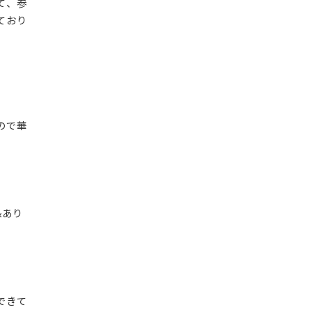
て、参
ており
。
ので華
&あり
できて