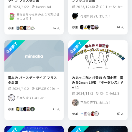
ライブ フラスタ企画
ブフラスタ企画
2023/4/22
harevutai
2023/12/30
GRIT at Shibuy
calendar_month
location_on
calendar_month
location_on
a
奏みみちゃんをみんなで喜ばせ
花贈り完了しました！
ましょう！
参加
64人
参加
67人
企画完了
企画完了
奏みみ バースデーライブ フラス
みみっこ隊×柾貴族 合同企画 奏
タ企画
みみ2man LIVE 『ボーダレス』V
ol.1
2024/4/12
SPACE ODD(ス
calendar_month
location_on
2024/11/2
CHIC HALL SHI
calendar_month
location_on
ペースオッド)
花贈り完了しました！
BUYA
花贈り完了しました！
参加
49人
参加
60人