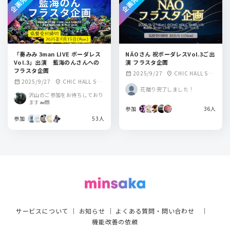
企画完了
企画完了
「奏みみ 3man LIVE ボーダレス
NÄOさん 祝ボーダレスVol.3ご出
Vol.3」出演 藍海のんさんへの
演 フラスタ企画
フラスタ企画
2025/9/27
CHIC HALL SHI
calendar_month
location_on
2025/9/27
CHIC HALL SHI
calendar_month
location_on
BUYA
花贈り完了しました！
BUYA
沢山のご参加をお待ちしており
ます🐋🎹
参加
36人
参加
53人
サービスについて
｜
お知らせ
｜
よくある質問・問い合わせ
｜
機能改善の依頼