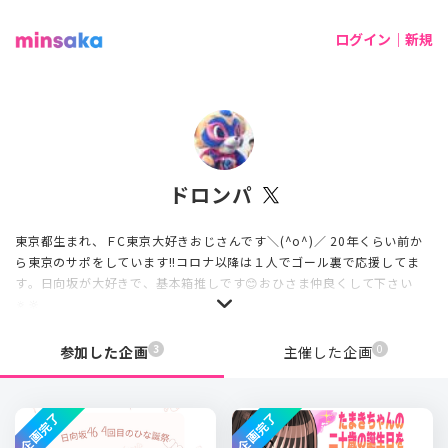
ログイン｜新規
ドロンパ
東京都生まれ、ＦC東京大好きおじさんです＼(^o^)／ 20年くらい前か
ら東京のサポをしています!!コロナ以降は１人でゴール裏で応援してま
す。日向坂が大好きで、基本箱推しです😊おひさま仲良くして下さい
🔅🔆
3
0
参加した企画
主催した企画
企画完了
企画完了