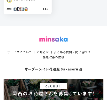
参加
43人
サービスについて
｜
お知らせ
｜
よくある質問・問い合わせ
｜
機能改善の依頼
オーダーメイド花通販 Sakaseru
select_window