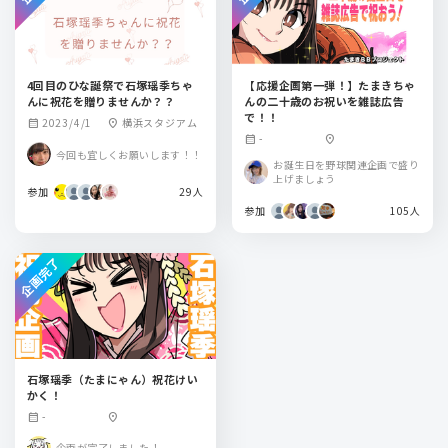
4回目のひな誕祭で石塚瑶季ちゃ
【応援企画第一弾！】たまきちゃ
んに祝花を贈りませんか？？
んの二十歳のお祝いを雑誌広告
で！！
2023/4/1
横浜スタジアム
calendar_month
location_on
-
calendar_month
location_on
今回も宜しくお願いします！！
お誕生日を野球関連企画で盛り
上げましょう
参加
29人
参加
105人
企画完了
石塚瑶季（たまにゃん）祝花けい
かく！
-
calendar_month
location_on
企画が完了しました！