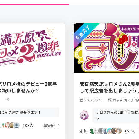
企画完了
原サロメ様のデビュー2周年
壱百満天原サロメさん2周
お祝いしませんか？
して駅広告を出しましょう
location_on
calendar_month
2024/5/21
location_on
東京都内・大阪
サロメさんの2周年をお祝
回に引き続き頑張ります！
う
183人
募集終了
参加
155人