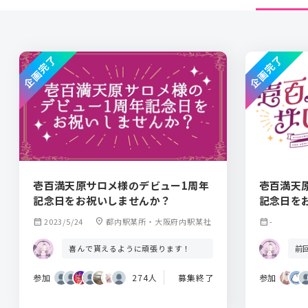
企画完了
企画完了
壱百満天原サロメ様のデビュー1周年
壱百満天
記念日をお祝いしませんか？
記念日を
calendar_month
2023/5/24
location_on
都内駅某所・大阪府内駅某社
calendar_month
-
喜んで貰えるように頑張ります！
前
参加
274人
募集終了
参加