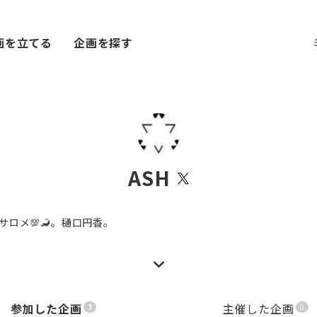
画を立てる
企画を探す
ASH
サロメ💯🦂。樋口円香。
参加した企画
主催した企画
3
0