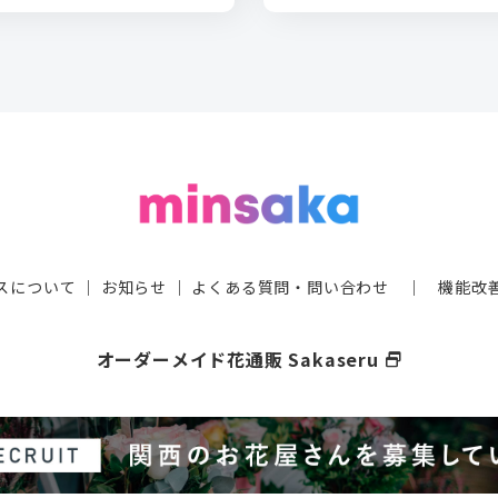
スについて
｜
お知らせ
｜
よくある質問・問い合わせ
｜
機能改
オーダーメイド花通販 Sakaseru
select_window