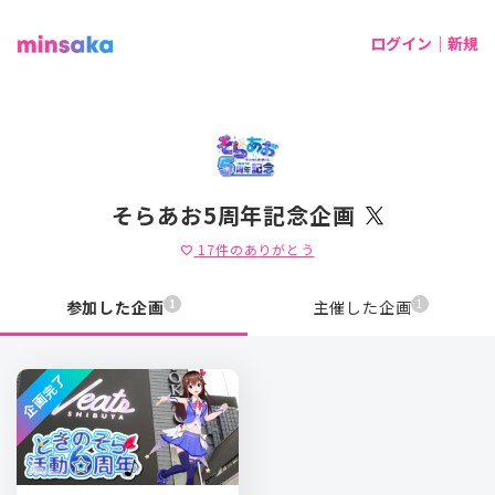
ログイン｜新規
そらあお5周年記念企画
17
件のありがとう
favorite
1
1
参加した企画
主催した企画
企画完了