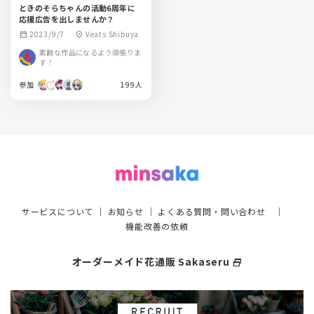
ときのそらちゃんの活動6周年に
応援広告を出しませんか？
2023/9/7
Veats Shibuya
calendar_month
location_on
素敵な作品になるよう頑張りま
す！
参加
199人
サービスについて
｜
お知らせ
｜
よくある質問・問い合わせ
｜
機能改善の依頼
オーダーメイド花通販 Sakaseru
select_window