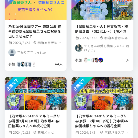
乃木坂46 全国ツアー 東京公演 賀
【柴田柚菜ちゃん】神宮祝花・横
喜遥香さん柴田柚菜さんに祝花を
断幕企画 （3口以上〜）8/6〆切
出しませんか？
2023/8/25
明治神宮野球場
calendar_month
location_on
2023/8/25
明治神宮野球
calendar_month
location_on
たくさんの愛を柚菜ちゃんに届
場 絵画館
けよう。
花贈り完了しました！
参加
111人
参加
44人
企画完了
企画完了
【乃木坂46 34thリアルミーグリ
【乃木坂46 34thリアルミーグリ
@幕張2月4日〆切】乃木坂46 柴
@京都 2月18日〆切】乃木坂46
田柚菜ちゃんへの祝花企画
柴田柚菜ちゃんへの祝花企画
2024/2/25
幕張メッセ
2024/3/3
京都パルスプラ
calendar_month
location_on
calendar_month
location_on
ザ