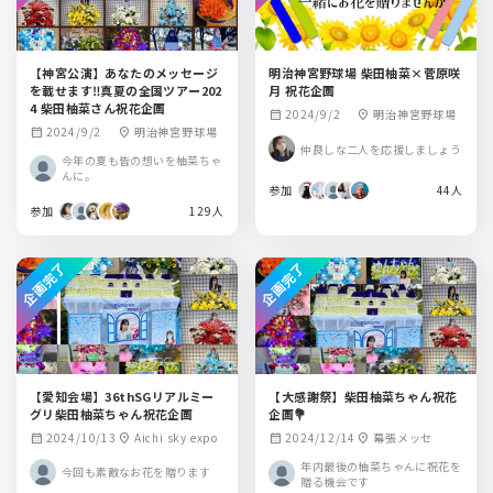
【神宮公演】あなたのメッセージ
明治神宮野球場 柴田柚菜×菅原咲
を載せます‼️真夏の全国ツアー202
月 祝花企画
4 柴田柚菜さん祝花企画
2024/9/2
明治神宮野球場
calendar_month
location_on
2024/9/2
明治神宮野球場
calendar_month
location_on
仲良しな二人を応援しましょう
今年の夏も皆の想いを柚菜ちゃ
んに。
参加
44人
参加
129人
企画完了
企画完了
【愛知会場】36thSGリアルミー
【大感謝祭】柴田柚菜ちゃん祝花
グリ柴田柚菜ちゃん祝花企画
企画💐
2024/10/13
Aichi sky expo
2024/12/14
幕張メッセ
calendar_month
location_on
calendar_month
location_on
年内最後の柚菜ちゃんに祝花を
今回も素敵なお花を贈ります
贈る機会です