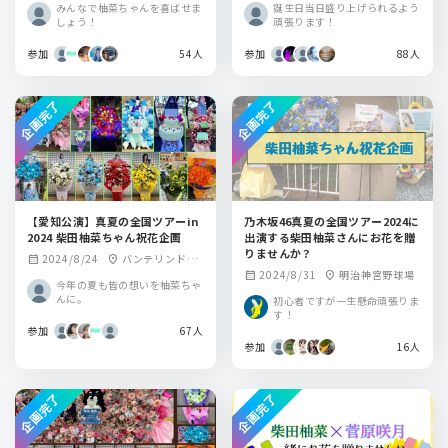
みんなで柚菜ちゃんを喜ばせま
誕生日当日盛り上げられるよう
しょう！
頑張ります！
参加
54人
参加
88人
企画完了
企画完了
【愛知公演】真夏の全国ツアーin
乃木坂46真夏の全国ツアー2024に
2024 柴田柚菜ちゃん祝花企画
出演する柴田柚菜さんにお花を贈
りませんか？
2024/8/24
バンテリンドー
calendar_month
location_on
2024/8/31
明治神宮野球場
calendar_month
location_on
ム
今年の夏も皆の想いを柚菜ちゃ
んに。
初心者ですが一生懸命頑張りま
す！
参加
67人
参加
16人
企画完了
企画完了