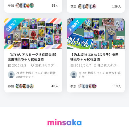
参加
38人
参加
129人
企画完了
企画完了
【37thリアルミーグリ京都会場】
【乃木坂46 13thバスラ💐】柴田
柴田柚菜ちゃん祝花企画
柚菜ちゃん祝花企画
2025/2/2
京都パルスプラ
2025/5/17
味の素スタジア
calendar_month
location_on
calendar_month
location_on
ザ
ム
21歳の柚菜ちゃんに贈る最後
今回も柚菜ちゃんに素敵なお花
の機会です！
を💐
参加
40人
参加
110人