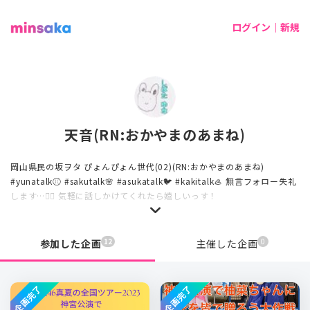
ログイン｜新規
天音(RN:おかやまのあまね)
岡山県民の坂ヲタ ぴょんぴょん世代(02)(RN:おかやまのあまね)
#yunatalk⚾️ #sakutalk🌸 #asukatalk🐦 #kakitalk🦪 無言フォロー失礼
します…🙇‍♂️ 気軽に話しかけてくれたら嬉しいっす！
12
0
参加した企画
主催した企画
企画完了
企画完了