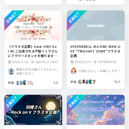
企画完了
企画完了
【フラスタ企画】Vack-ON!! Vo
VESPERBELL 4th ONE-MAN LI
l.9にご出演される戸鎖くくりさん
VE "TWILIGHT ZONE"フラスタ
にフラワースタンドを贈りません
企画
か？
2026/1/26
Spotify O-EAST
2026/2/14
SUPERNOVA KA
calendar_month
location_on
calendar_month
location_on
WASAKI
素敵ものをお届けできるように
今回もよろしくお願いします！
頑張ります！
参加
52人
参加
5人
企画完了
企画完了