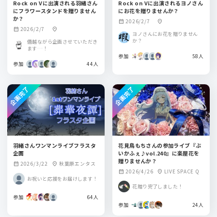
Rock on Vに出演される羽緒さん
Rock on Vに出演されるヨノさん
にフラワースタンドを贈りません
にお花を贈りませんか？
か？
2026/2/7
calendar_month
location_on
2026/2/7
calendar_month
location_on
ヨノさんにお花を贈りません
か？
僭越ながら企画させていただき
ます…！
参加
58人
参加
44人
企画完了
企画完了
羽緒さんワンマンライブフラスタ
花見鳥もちさんの参加ライブ『ぶ
企画
いかふぇ♪vol.240』に楽屋花を
贈りませんか？
2026/3/22
秋葉原エンタス
calendar_month
location_on
2026/4/26
LIVE SPACE Q
calendar_month
location_on
お祝いと応援をお届けします！
花贈り完了しました！
参加
64人
参加
24人