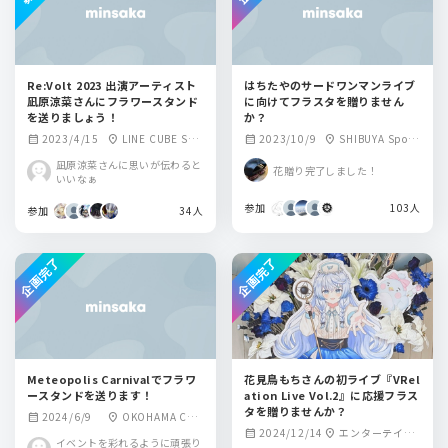
Re:Volt 2023 出演アーティスト
はちたやのサードワンマンライブ
凪原涼菜さんにフラワースタンド
に向けてフラスタを贈りません
を送りましょう！
か？
2023/4/15
LINE CUBE SHI
2023/10/9
SHIBUYA Spotif
calendar_month
location_on
calendar_month
location_on
BUYA
y O-EAST
凪原涼菜さんに思いが伝わると
花贈り完了しました！
いいなぁ
参加
103人
参加
34人
企画完了
企画完了
Meteopolis Carnivalでフラワ
花見鳥もちさんの初ライブ『VRel
ースタンドを送ります！
ation Live Vol.2』に応援フラス
タを贈りませんか？
2024/6/9
OKOHAMA COA
calendar_month
location_on
2024/12/14
エンターテイメ
calendar_month
location_on
ST garage+
イベントを彩れるように頑張り