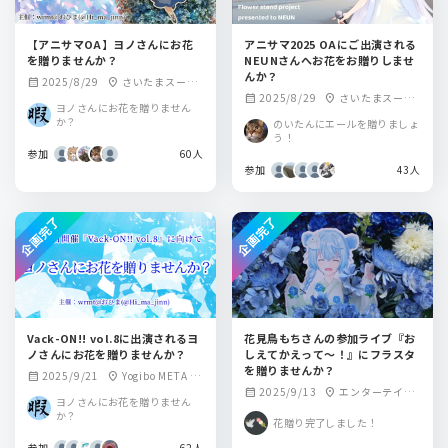
【アニサマOA】ヨノさんにお花
アニサマ2025 OAにご出演される
を贈りませんか？
NEUNさんへお花をお贈りしませ
んか？
2025/8/29
さいたまスーパ
calendar_month
location_on
2025/8/29
さいたまスーパ
calendar_month
location_on
ーアリーナ
ヨノさんにお花を贈りません
ーアリーナ
か？
のいたんにエールを贈りましょ
う！
参加
60人
参加
43人
企画完了
企画完了
Vack-ON!! vol.8に出演されるヨ
花見鳥もちさんの参加ライブ『お
ノさんにお花を贈りませんか？
しえてかえって～！』にフラスタ
を贈りませんか？
2025/9/21
Yogibo META V
calendar_month
location_on
2025/9/13
エンターテイメ
calendar_month
location_on
ALLEY
ヨノさんにお花を贈りません
ントスペースRELA
か？
花贈り完了しました！
TION
参加
62人