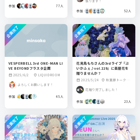
張ります！
目１９−１）
参加
77人
参加
52人
企画完了
企画完了
VESPERBELL 3rd ONE-MAN LI
花見鳥もちさんの3rdライブ『ぶ
VE BEYONDフラスタ企画
いかふぇ♪vol.119』に楽屋花を
贈りませんか？
2025/6/2
LIQUIDROOM
calendar_month
location_on
2025/5/24
秋葉原トークラ
calendar_month
location_on
よろしくお願いします！
イブBAR from scra
花贈り完了しました！
tch
参加
45人
参加
23人
企画完了
企画完了