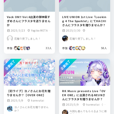
Vack ON!! Vol.6出演の御神楽す
LIVE UNION 1st Live「Lookin
ずめさんにフラスタを送りません
g 4 The Sparkle!」にてHACHI
か
さんにフラスタを贈りませんか？
2025/3/23
Yogibo META V
2025/3/30
calendar_month
location_on
calendar_month
location_on
ALLEY
花贈り完了しました！
花贈り完了しました！
参加
33人
参加
58人
企画完了
企画完了
【初ライブ】ヨノさんにお花を贈
RK Music presents Live「OV
りませんか？【OVER ONE】
ER ONE」に出演されるNEUNさ
んにフラスタを贈りませんか？
2025/5/9
harevutai
calendar_month
location_on
2025/5/9
harevutai （〒
calendar_month
location_on
ヨノさんにお花を贈りません
170-0013 東京都
か？
今回も喜んでもらえるように頑
豊島区東池袋１丁