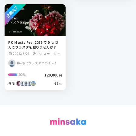
企画完了
RK Music Fes. 2026 で Diα さ
んにフラスタを贈りませんか？
2026/6/21
立川ステージガ
calendar_month
location_on
ーデン
Diαちにフラスタとどけ～！
120,000
100%
円
参加
43人