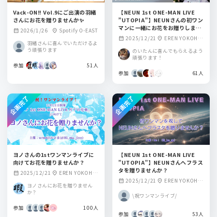
Vack-ON‼︎ Vol.9にご出演の羽緒
【NEUN 1st ONE-MAN LIVE
さんにお花を贈りませんか✨
”UTOPIA”】NEUNさんの初ワン
マンに一緒にお花をお贈りしませ
2026/1/26
Spotify O-EAST
calendar_month
location_on
んか？
2025/12/21
EREN YOKOHA
calendar_month
location_on
羽緒さんに喜んでいただけるよ
MA
う頑張ります
のいたんに喜んでもらえるよう
頑張ります！
参加
51人
参加
61人
企画完了
企画完了
ヨノさんの1stワンマンライブに
【NEUN 1st ONE-MAN LIVE
向けてお花を贈りませんか？
”UTOPIA”】NEUNさんへフラス
タを贈りませんか？
2025/12/21
EREN YOKOHA
calendar_month
location_on
2025/12/21
EREN YOKOHA
calendar_month
location_on
MA
ヨノさんにお花を贈りません
MA
か？
\祝ワンマンライブ/
参加
100人
参加
53人