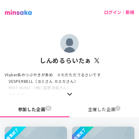
ログイン｜新規
しんめるらいたぁ
Vtuber系のつぶやきが多め ※ただただうるさいです
VESPERBELL（ヨミさん カスカさん）
RIOT MUSIC（特に凪原涼菜さん）
HACHIさん
郡道先生
フレンさん
35
0
参加した企画
主催した企画
来栖夏芽さん
Nornis（特に朝日南アカネさん）
戸鎖くくりさん
募集終了
企画完了
エーテル・クレスエンティアさん を特に推してます。