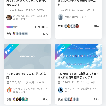
れるNEUNさんへフラスタを贈り
緒さんへフラスタを贈りません
ませんか？
か？
2026/6/21
TACHIKAWA ST
2026/6/21
立川ステージガ
calendar_month
location_on
calendar_month
location_on
AGE GARDEN
ーデン
のいたんに喜んでもらえるよう
花贈り完了しました！
頑張ります！
参加
68人
119,000
91%
円
参加
60人
企画完了
企画完了
RK Music Fes. 2026フラスタ企
RK Music Fes.に出演されるヨノ
画
さんにお花を贈りませんか？
2026/6/21
立川ステージガ
2026/6/21
立川ステージガ
calendar_month
location_on
calendar_month
location_on
ーデン
ーデン
今回もよろしくお願いします！
ヨノさんにお花を贈りません
頑張ります！
か？
参加
59人
参加
75人