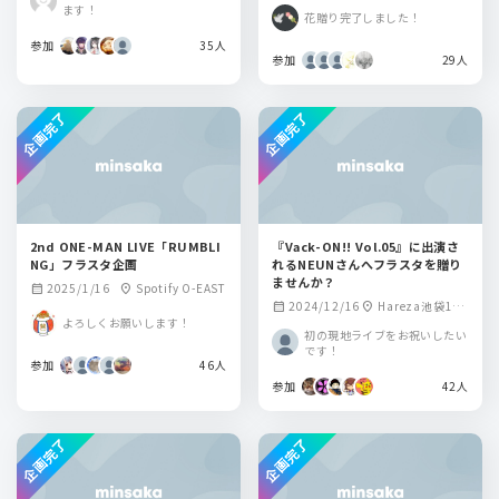
ントスペースRELA
ます！
花贈り完了しました！
TION
参加
35人
参加
29人
企画完了
企画完了
2nd ONE-MAN LIVE「RUMBLI
『Vack-ON!! Vol.05』に出演さ
NG」フラスタ企画
れるNEUNさんへフラスタを贈り
ませんか？
2025/1/16
Spotify O-EAST
calendar_month
location_on
2024/12/16
Hareza池袋1F
calendar_month
location_on
よろしくお願いします！
harevutai
初の現地ライブをお祝いしたい
です！
参加
46人
参加
42人
企画完了
企画完了