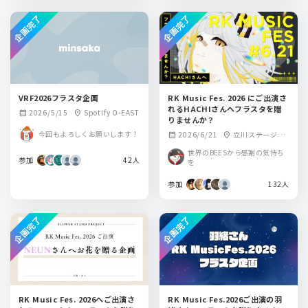
企画完了
企画完了
VRF2026フラスタ企画
RK Music Fes. 2026 にご出演さ
れるHACHIさんへフラスタを贈
2026/5/15
Spotify O-EAST
calendar_month
location_on
りませんか？
今回もよろしくお願いします！
2026/6/21
立川ステージガ
calendar_month
location_on
ーデン
世界のBEESから感謝の気持ち
参加
42人
を
参加
132人
企画完了
企画完了
RK Music Fes. 2026へご出演さ
RK Music Fes.2026ご出演の羽