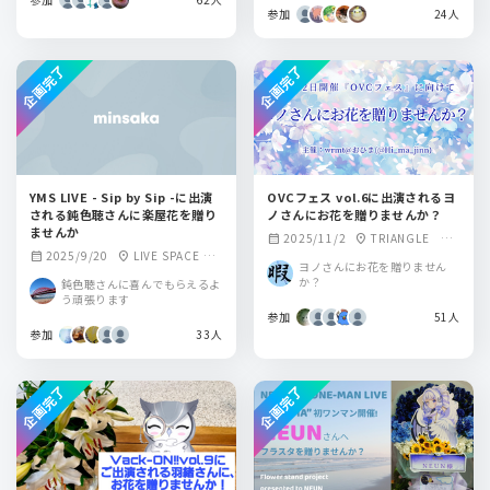
参加
24人
企画完了
企画完了
YMS LIVE - Sip by Sip -に出演
OVCフェス vol.6に出演されるヨ
される鈍色聴さんに楽屋花を贈り
ノさんにお花を贈りませんか？
ませんか
2025/11/2
TRIANGLE So
calendar_month
location_on
2025/9/20
LIVE SPACE Q
calendar_month
location_on
und Bar Freja H
ヨノさんにお花を贈りません
（旧秋葉原トーク
OT LIP Subcul B
か？
鈍色聴さんに喜んでもらえるよ
ライブBAR from sc
arなう!!
う頑張ります
ratch）
参加
51人
参加
33人
企画完了
企画完了