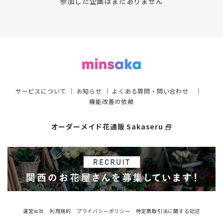
参加した企画はまだありません
サービスについて
｜
お知らせ
｜
よくある質問・問い合わせ
｜
機能改善の依頼
オーダーメイド花通販 Sakaseru
select_window
運営会社
利用規約
プライバシーポリシー
特定商取引法に関する記述