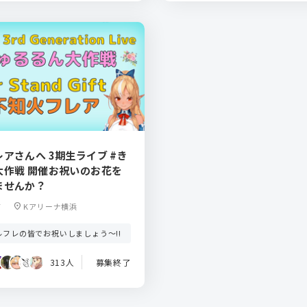
アさんへ 3期生ライブ #き
大作戦 開催お祝いのお花を
ませんか？
7
location_on
Kアリーナ横浜
ルフレの皆でお祝いしましょう～!!
313人
募集終了