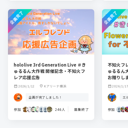
企画完了
企画完了
hololive 3rd Generation Live ＃き
不知火フレ
ゅるるん大作戦 開催記念・不知火フ
ゅるるん
レア応援広告
お贈りし
calendar_month
2026/1/12
location_on
Kアリーナ横浜
calendar_month
2026/1/1
企画が完了しました！
エ
参加
246人
募集終了
参加