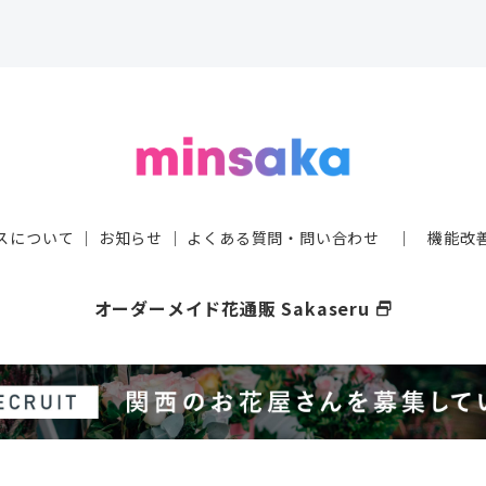
スについて
｜
お知らせ
｜
よくある質問・問い合わせ
｜
機能改
オーダーメイド花通販 Sakaseru
select_window