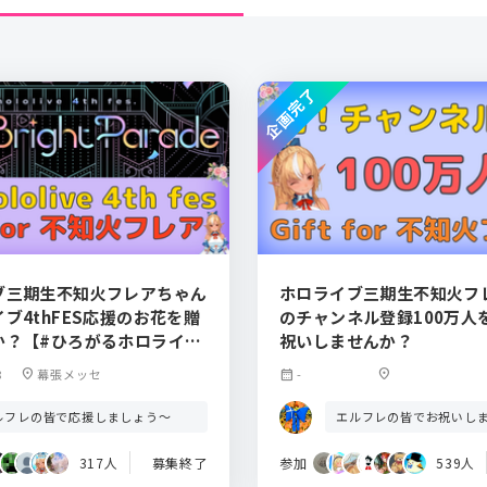
企画完了
ブ三期生不知火フレアちゃん
ホロライブ三期生不知火フ
ブ4thFES応援のお花を贈
のチャンネル登録100万人
か？【#ひろがるホロライ
祝いしませんか？
8
location_on
幕張メッセ
calendar_month
-
location_on
ルフレの皆で応援しましょう～
エルフレの皆でお祝いしま
317人
募集終了
参加
539人