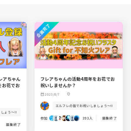
企画完了
レアちゃん
フレアちゃんの活動4周年をお花でお
をお花でお
祝いしませんか？
calendar_month
2023/8/7
location_on
エルフレの皆でお祝いしましょう～!!
しょう～!!
参加
393人
募集終了
募集終了