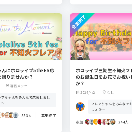
企画完了
んにホロライブ5thFES応
ホロライブ三期生不知火フ
を贈りませんか？
のお誕生日をお花でお祝い
か？
6
location_on
幕張メッセ
calendar_month
2024/4/2
location_on
なし
レアちゃんをみんなで応援しまし
う～
フレアちゃんをみんなで
しょう～
353人
募集終了
参加
344人