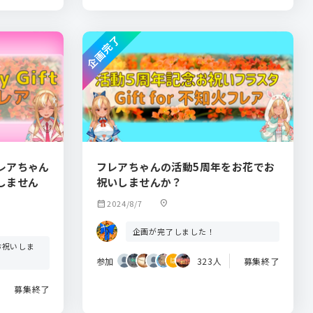
企画完了
レアちゃん
フレアちゃんの活動5周年をお花でお
しません
祝いしませんか？
calendar_month
2024/8/7
location_on
企画が完了しました！
お祝いしま
参加
323人
募集終了
募集終了