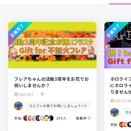
企画完了
企画完了
フレアちゃんの活動3周年をお花でお
ホロライ
祝いしませんか？
にホロライ
りません
calendar_month
2022/8/7
location_on
ブ】
calendar_month
2023/3/1
エルフレの皆でお祝いしましょう～!!
エ
参加
309人
募集終了
参加