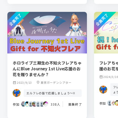
企画完了
企画完了
ホロライブ三期生の不知火フレアちゃ
フレアちゃ
んにBlue Journey 1st Live応援のお
援のお花
花を贈りませんか？
calendar_month
2024/3/1
calendar_month
2023/9/13
location_on
東京ガーデンシアター
フ
ょ
エルフレの皆で応援しましょう～!!
参加
参加
338人
募集終了