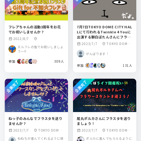
フレアちゃんの活動3周年をお花
7月7日TOKYO DOME CITY HAL
でお祝いしませんか？
Lにて行われるTwinkle 4 Youに
出演する獅白ぼたんさんにフラス
2022/8/7
calendar_month
location_on
タを送りませんか？
2023/7/7
TOKYO DOME
calendar_month
location_on
エルフレの皆でお祝いしましょ
CITY HALL(東京ド
う～!!
がんばります！
ームシティホール)
参加
309人
参加
131人
企画完了
企画完了
ねっ子のみんなでフラスタを送り
尾丸ポルカさんにフラスタを送り
ませんか？
ましょう！
2023/7/7
TOKYO DOME
2023/7/7
TOKYO DOME
calendar_month
location_on
calendar_month
location_on
CITY HALL(東京ド
CITY HALL(東京ド
ねねちが喜んでくれるように頑
ポルカに喜んでもらえるように