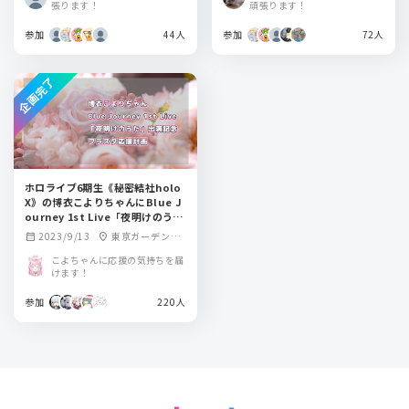
ームシティホール)
ームシティホール)
張ります！
頑張ります！
参加
44人
参加
72人
企画完了
ホロライブ6期生《秘密結社holo
X》の博衣こよりちゃんにBlue J
ourney 1st Live「夜明けのう
た」公演のフラワースタンドを贈
2023/9/13
東京ガーデンシ
calendar_month
location_on
りませんか？
アター
こよちゃんに応援の気持ちを届
けます！
参加
220人