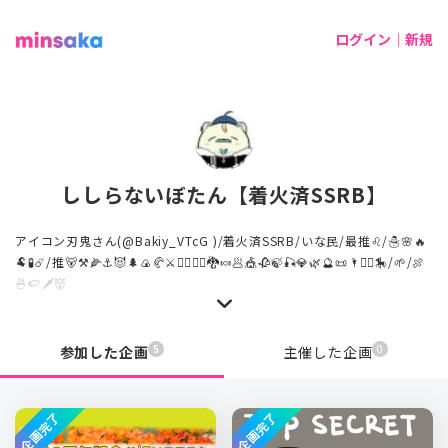
ログイン｜新規
ししらないぼたん【着火済SSRB】
アイコン刃鬼さん(@Bakiy_VTcG )/着火済SSRB/いな民/最推♌/☃️🌸🔥
🐏🧪☄️/推🐻⚒🌽⚓😈🌲🍙🥐⚔🏴‍☠️👯‍♀️🐉🍬🥟🎪🥀🍃🎣💎🌿🔮📜🌂❤️‍🔥🎠/🌱/🍖
🍜🍉🗡👹
5
0
参加した企画
主催した企画
企画完了
企画完了