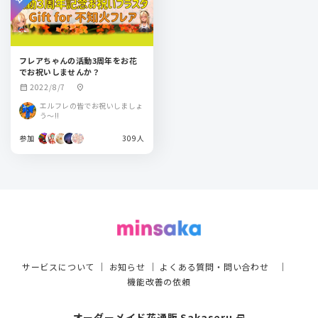
フレアちゃんの活動3周年をお花
でお祝いしませんか？
2022/8/7
calendar_month
location_on
エルフレの皆でお祝いしましょ
う～!!
参加
309人
サービスについて
｜
お知らせ
｜
よくある質問・問い合わせ
｜
機能改善の依頼
オーダーメイド花通販 Sakaseru
select_window