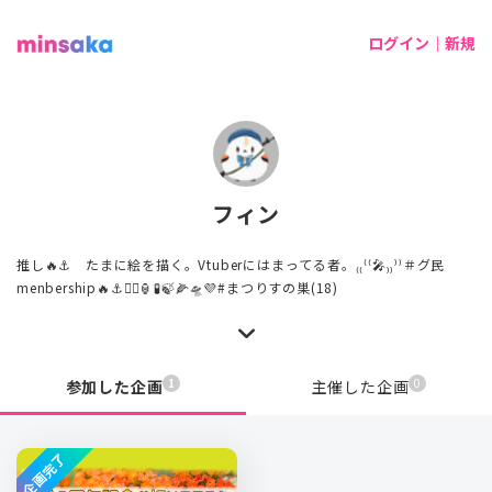
ログイン｜新規
フィン
推し🔥⚓ たまに絵を描く。Vtuberにはまってる者。₍₍⁽⁽🎤₎₎⁾⁾＃グ民
menbership🔥⚓️🏴‍☠️🏮🧪🍃🌽🛸💜#まつりすの巣(18)
1
0
参加した企画
主催した企画
企画完了