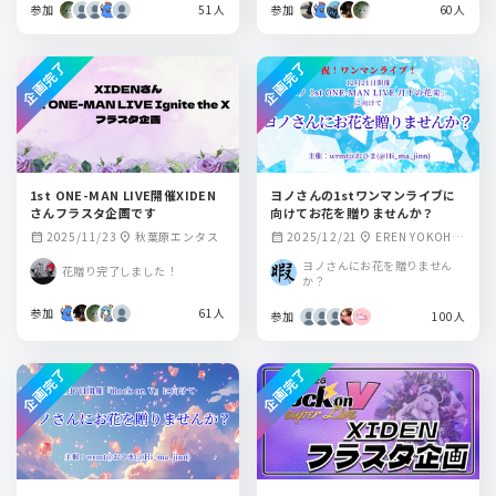
参加
51人
参加
60人
企画完了
企画完了
1st ONE-MAN LIVE開催XIDEN
ヨノさんの1stワンマンライブに
さんフラスタ企画です
向けてお花を贈りませんか？
2025/11/23
秋葉原エンタス
2025/12/21
EREN YOKOHA
calendar_month
location_on
calendar_month
location_on
MA
ヨノさんにお花を贈りません
花贈り完了しました！
か？
参加
61人
参加
100人
企画完了
企画完了