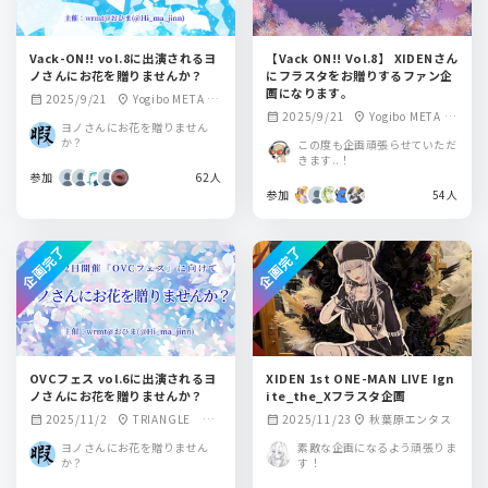
Vack-ON!! vol.8に出演されるヨ
【Vack ON!! Vol.8】 XIDENさん
ノさんにお花を贈りませんか？
にフラスタをお贈りするファン企
画になります。
2025/9/21
Yogibo META V
calendar_month
location_on
2025/9/21
Yogibo META V
calendar_month
location_on
ALLEY
ヨノさんにお花を贈りません
ALLEY
か？
この度も企画頑張らせていただ
きます..！
参加
62人
参加
54人
企画完了
企画完了
OVCフェス vol.6に出演されるヨ
XIDEN 1st ONE-MAN LIVE Ign
ノさんにお花を贈りませんか？
ite_the_Xフラスタ企画
2025/11/2
TRIANGLE So
2025/11/23
秋葉原エンタス
calendar_month
location_on
calendar_month
location_on
und Bar Freja H
ヨノさんにお花を贈りません
素敵な企画になるよう頑張りま
OT LIP Subcul B
か？
す！
arなう!!