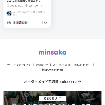
さんにお花を贈りませんか？
2026/6/21
立川ステージガ
calendar_month
location_on
ーデン
ヨノさんにお花を贈りません
か？
参加
75人
サービスについて
｜
お知らせ
｜
よくある質問・問い合わせ
｜
機能改善の依頼
オーダーメイド花通販 Sakaseru
select_window