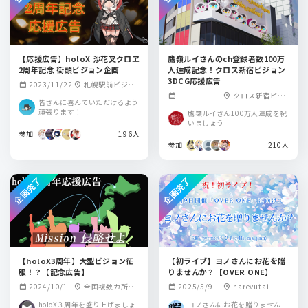
【応援広告】holoX 沙花叉クロヱ
鷹嶺ルイさんのch登録者数100万
2周年記念 街頭ビジョン企画
人達成記念！クロス新宿ビジョン
3DCG応援広告
2023/11/22
札幌駅前ビジョ
calendar_month
location_on
-
クロス新宿ビジ
calendar_month
location_on
ン、新宿アルタビ
皆さんに喜んでいただけるよう
ョン
ジョン、Hisaya Ce
頑張ります！
鷹嶺ルイさん100万人達成を祝
ntral Vision、トン
いましょう
参加
ボリステーショ
196人
参加
210人
ン、博多シティビ
ジョン
企画完了
企画完了
【holoX3周年】大型ビジョン征
【初ライブ】ヨノさんにお花を贈
服！？【記念広告】
りませんか？【OVER ONE】
2024/10/1
全国複数カ所目
2025/5/9
harevutai
calendar_month
location_on
calendar_month
location_on
標
holoX３周年を盛り上げましょ
ヨノさんにお花を贈りません