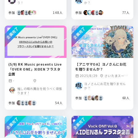
う！
か？
参加
148人
参加
77人
企画完了
企画完了
(5/9) RK Music presents Live
【アニサマOA】ヨノさんにお花
「OVER ONE」XIDEN フラスタ
を贈りませんか？
企画
2025/8/29
さいたまスーパ
calendar_month
location_on
-
calendar_month
location_on
ーアリーナ
ヨノさんにお花を贈りません
か？
推しの晴れ舞台を祝うべく頑張
ります！
参加
60人
参加
54人
企画完了
企画完了