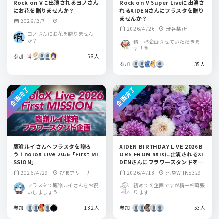
Rock on Vに出演されるヨノさん
Rock on V Super Liveに出演さ
にお花を贈りませんか？
れるXIDENさんにフラスタを贈り
ませんか？
2026/2/7
calendar_month
location_on
2026/4/26
渋谷某所
calendar_month
location_on
ヨノさんにお花を贈りません
か？
精一杯企画させていただきま
す！💐
参加
58人
参加
35人
企画完了
企画完了
鷹嶺ルイさんへフラスタを贈ろ
XIDEN BIRTHDAY LIVE 2026 B
う！holoX Live 2026「First MI
ORN FROM aXIsに出演されるXI
SSION」
DENさんにフラワースタンドを贈
りませんか？
2026/4/29
ぴあアリーナM
2026/4/18
池袋W:IKE329
calendar_month
location_on
calendar_month
location_on
M
フラスタで鷹嶺ルイさんをお祝
初めての企画ですが精一杯頑張
いしましょう
ります！
参加
132人
参加
53人