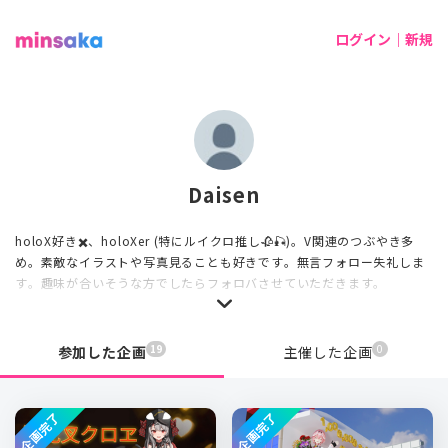
ログイン｜新規
Daisen
holoX好き✖️、holoXer (特にルイクロ推し🥀🎣)。V関連のつぶやき多
め。素敵なイラストや写真見ることも好きです。無言フォロー失礼しま
す。趣味が合いそうな方でしたらフォロバさせていただきます。
19
0
参加した企画
主催した企画
企画完了
企画完了