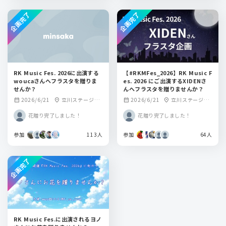
企画完了
企画完了
RK Music Fes. 2026に出演する
【#RKMFes_2026】RK Music F
woucaさんへフラスタを贈りま
es. 2026 にご出演するXIDENさ
せんか？
んへフラスタを贈りませんか？
2026/6/21
立川ステージガ
2026/6/21
立川ステージガ
calendar_month
location_on
calendar_month
location_on
ーデン
ーデン
花贈り完了しました！
花贈り完了しました！
参加
113人
参加
64人
企画完了
RK Music Fes.に出演されるヨノ