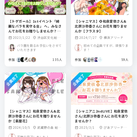
【トゲガール】1stイベント「綺
【シャニマス】🌻和泉愛依さん&
麗なバラを見守る会」 へ、みなさ
北原沙弥香さんにお花を贈りませ
んでお花をお贈りしませんか？
んか【フラスタ】
【涼本あきほ・幸村恵理の綺麗な
2023/1/22
渋谷区文化総合
2024/7/27
横浜アリーナ
calendar_month
location_on
calendar_month
location_on
バラにはトゲがある】
センター大和田さ
バラ園を創るお手伝いをさせて
初めての企画ですが、頑張りま
くらホール
いただきます
す！
参加
135人
参加
59人
企画完了
企画完了
【シャニマス】和泉愛依さん&北
【シャニアニ2ndLIVE】和泉愛依
原沙弥香さんにお花を贈りません
さん/北原沙弥香さんにお花を送り
か【楽屋花】
ませんか？
2024/10/5
武蔵野の森 総合
2025/3/1
ぴあアリーナM
calendar_month
location_on
calendar_month
location_on
スポーツプラザ
M
花贈り完了しました！
花贈り完了しました！