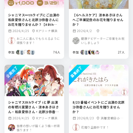
シャニマス∞thライブにご出演の
【Gヘルスケア】涼本あきほさん
和泉愛依さんと北原沙弥香さんに
へご卒業記念のお花を贈りません
お花を贈りませんか？【#8th愛依
か？
フラスタ 】
2026/4/25
Kアリーナ横浜
2026/4/2
calendar_month
location_on
calendar_month
location_on
お二人に喜んでもらえるように
健康ナビゲーターご卒業をお祝
頑張ります！
いしましょう
参加
76人
参加
27人
企画完了
募集終了
シャニマス8thライブ iと夢 出演
8/23 番組イベントにご出演の北原
の有栖川夏葉さん・涼本あきほさ
沙弥香さんにお花を贈りません
ん・和泉愛依さん・北原沙弥香さ
か？
ん・郁田はるきさん・小澤麗那さ
2026/4/25
Kアリーナ横浜
2026/8/23
浜離宮朝日小ホ
calendar_month
location_on
calendar_month
location_on
ん・緋田美琴さん・山根綺さんに
ール
フラワースタンドを贈りません
皆様の想いが届くよう精一杯頑
花贈り企画中です！
張ります！
か？