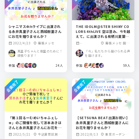
シャニマス4thライブに出演され
THE IDOLM@STER SHINY CO
る永井真里子さんと西城樹里さん
LORS 4thLIVE 空は澄み、今を越
にお花を贈りませんか？
えて。に出演される有栖川夏葉＆
涼本あきほさんにお花を贈りませ
2022/4/23
幕張メッセ
-
幕張メッセ 国際
calendar_month
location_on
calendar_month
location_on
んか？
展示場ホール
真里子ちゃんと樹里のために！
「今」私たちから届けられる声
頑張ります！
を届けます。
参加
24人
参加
59人
企画完了
企画完了
「第１回るーむめいちゅふぇし
【SETSUNA BEAT出演お祝い】
ゅ」のご開催を祝して涼本あきほ
永井真里子さんと西城樹里さんに
さんと永井真里子さんにお花を贈
お花を贈りませんか？
りませんか？
2022/5/21
牛込箪笥区民ホ
2022/8/13
東京ガーデンシ
calendar_month
location_on
calendar_month
location_on