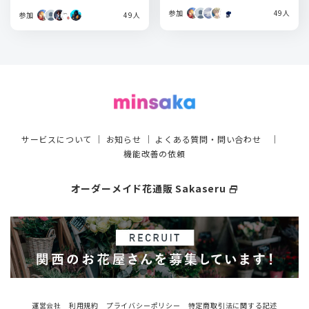
参加
49人
参加
49人
サービスについて
｜
お知らせ
｜
よくある質問・問い合わせ
｜
機能改善の依頼
オーダーメイド花通販 Sakaseru
select_window
運営会社
利用規約
プライバシーポリシー
特定商取引法に関する記述