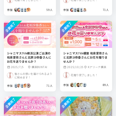
参加
59人
参加
71人
企画完了
企画完了
シャニマス7th横浜公演ご出演の
シャニマス7th螺旋 和泉愛依さん
和泉愛依さんと北原沙弥香さんに
と北原沙弥香さんにお花を贈りま
お花を送りませんか？
せんか？
2025/7/5
横浜BUNTAI
2025/10/25
Kアリーナ横浜
calendar_month
location_on
calendar_month
location_on
皆さんの想いを届けられるよう
花贈り完了しました！
に努めます！
参加
89人
参加
71人
企画完了
企画完了