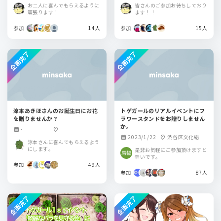
ール
アター
お二人に喜んでもらえるように
皆さんのご参加お待ちしており
頑張ります！
ます！！
参加
14人
参加
15人
企画完了
企画完了
涼本あきほさんのお誕生日にお花
トゲガールのリアルイベントにフ
を贈りませんか？
ラワースタンドをお贈りしません
か。
-
calendar_month
location_on
2023/1/22
渋谷区文化総合
calendar_month
location_on
涼本さんに喜んでもらえるよう
センター大和田さ
にします。
是非お気軽にご参加頂けますと
くらホール
幸いです。
参加
49人
参加
87人
企画完了
企画完了