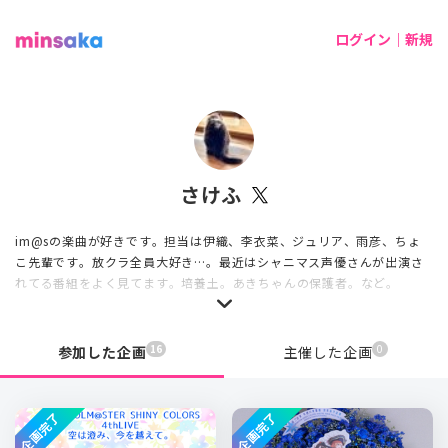
ログイン｜新規
さけふ
im@sの楽曲が好きです。担当は伊織、李衣菜、ジュリア、雨彦、ちょ
こ先輩です。放クラ全員大好き…。最近はシャニマス声優さんが出演さ
れてる番組をよく見てます。培養土。あきちゃんの保護者。など。
16
0
参加した企画
主催した企画
企画完了
企画完了