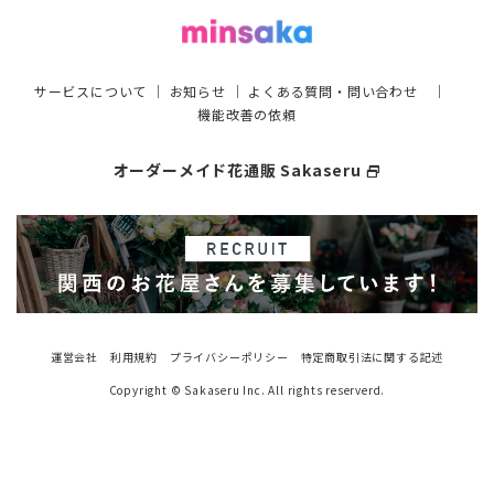
サービスについて
｜
お知らせ
｜
よくある質問・問い合わせ
｜
機能改善の依頼
オーダーメイド花通販 Sakaseru
select_window
運営会社
利用規約
プライバシーポリシー
特定商取引法に関する記述
Copyright © Sakaseru Inc. All rights reserverd.