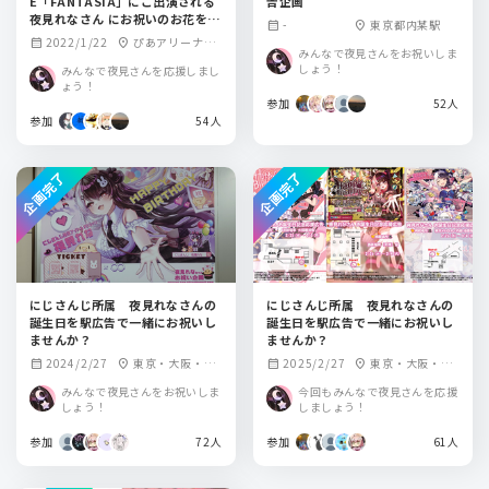
E「FANTASIA」にご出演される
告企画
夜見れなさん にお祝いのお花を贈
-
東京都内某駅
calendar_month
location_on
りませんか？
2022/1/22
ぴあアリーナM
calendar_month
location_on
みんなで夜見さんをお祝いしま
M
しょう！
みんなで夜見さんを応援しまし
ょう！
参加
52人
参加
54人
企画完了
企画完了
にじさんじ所属 夜見れなさんの
にじさんじ所属 夜見れなさんの
誕生日を駅広告で一緒にお祝いし
誕生日を駅広告で一緒にお祝いし
ませんか？
ませんか？
2024/2/27
東京・大阪・愛
2025/2/27
東京・大阪・福
calendar_month
location_on
calendar_month
location_on
知・他掲載場所
岡
みんなで夜見さんをお祝いしま
今回もみんなで夜見さんを応援
しょう！
しましょう！
参加
72人
参加
61人