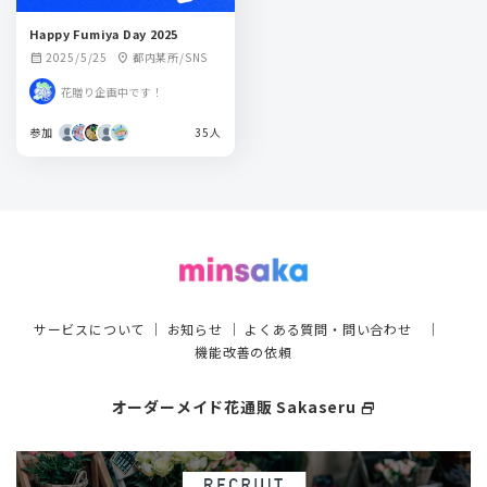
Happy Fumiya Day 2025
2025/5/25
都内某所/SNS
calendar_month
location_on
花贈り企画中です！
参加
35人
サービスについて
｜
お知らせ
｜
よくある質問・問い合わせ
｜
機能改善の依頼
オーダーメイド花通販 Sakaseru
select_window