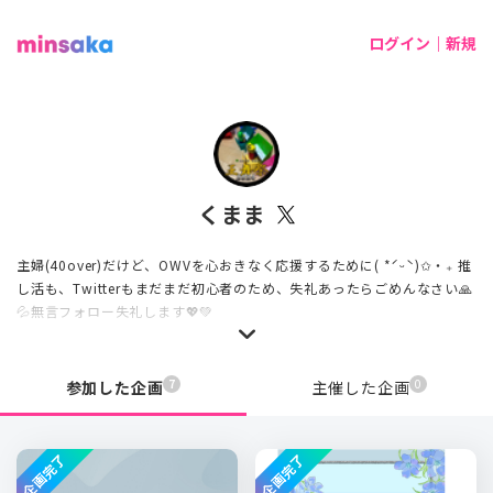
ログイン｜新規
くまま
主婦(40over)だけど、OWVを心おきなく応援するために( *ˊᵕˋ)✩︎‧₊ 推
し活も、Twitterもまだまだ初心者のため、失礼あったらごめんなさい🙏
💦無言フォロー失礼します💖💚
7
0
参加した企画
主催した企画
企画完了
企画完了