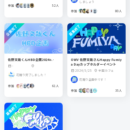
しましょう
参加
52人
参加
80人
企画完了
募集終了
佐野文哉くんHBD企画2024⟡.·
OWV 佐野文哉さんHappy Fumiy
a Dayカップホルダーイベント
-
calendar_month
location_on
2024/5/25
全国カフェ
calendar_month
location_on
花贈り完了しました！
花贈り企画中です！
参加
61人
参加
35人
募集終了