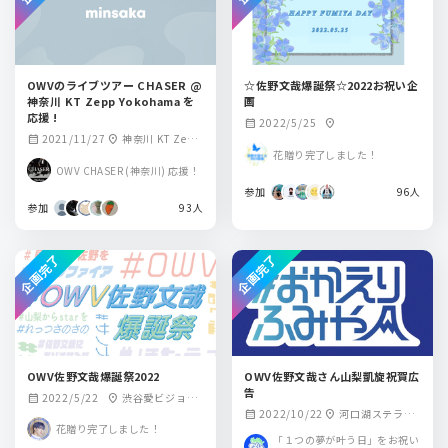
OWVのライブツアー CHASER @
☆佐野文哉爆誕祭☆2022お祝い企
神奈川 KT Zepp Yokohama を
画
応援 !
2022/5/25
calendar_month
location_on
2021/11/27
神奈川 KT Zepp
calendar_month
location_on
花贈り完了しました！
Yokohama
OWV CHASER (神奈川) 応援！
参加
96人
参加
93人
企画完了
企画完了
OWV佐野文哉爆誕祭2022
OWV佐野文哉さん山梨凱旋祝賀広
告
2022/5/22
渋谷愛ビジョ
calendar_month
location_on
2022/10/22
河口湖ステラシ
calendar_month
location_on
ン、新宿アルタビ
花贈り完了しました！
アター
ジョン
「１つの夢が叶う日」をお祝い