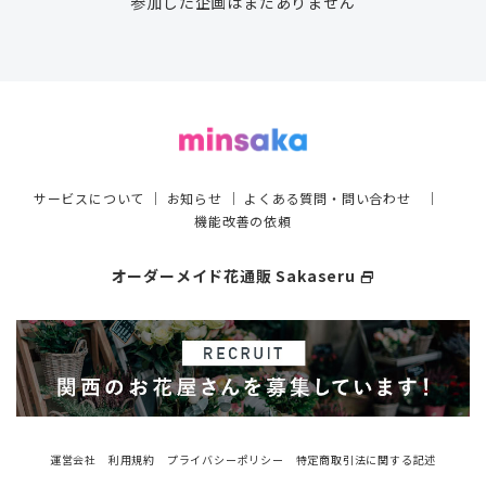
参加した企画はまだありません
サービスについて
｜
お知らせ
｜
よくある質問・問い合わせ
｜
機能改善の依頼
オーダーメイド花通販 Sakaseru
select_window
運営会社
利用規約
プライバシーポリシー
特定商取引法に関する記述