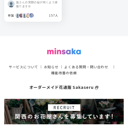
タを送りませんか？
皆さんの笑顔の桜が咲くよう頑
張ります🌸
参加
157人
サービスについて
｜
お知らせ
｜
よくある質問・問い合わせ
｜
機能改善の依頼
オーダーメイド花通販 Sakaseru
select_window