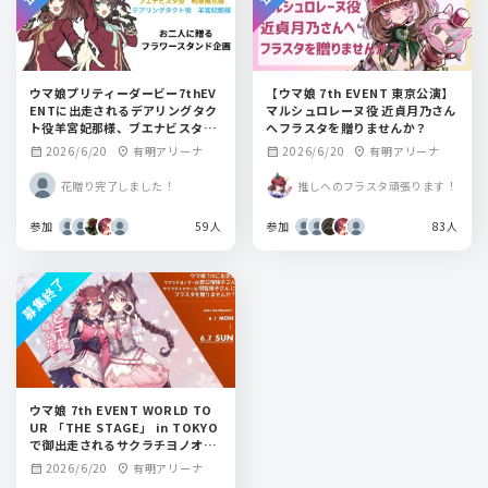
ウマ娘プリティーダービー7thEV
【ウマ娘 7th EVENT 東京公演】
ENTに出走されるデアリングタク
マルシュロレーヌ役 近貞月乃さん
ト役羊宮妃那様、ブエナビスタ役
へフラスタを贈りませんか？
和泉風花様にフラワースタンドを
2026/6/20
有明アリーナ
2026/6/20
有明アリーナ
calendar_month
location_on
calendar_month
location_on
贈りませんか？
花贈り完了しました！
推しへのフラスタ頑張ります！
参加
59人
参加
83人
募集終了
ウマ娘 7th EVENT WORLD TO
UR 「THE STAGE」 in TOKYO
で御出走されるサクラチヨノオー
役、野口瑠璃子さん。サクラチト
2026/6/20
有明アリーナ
calendar_month
location_on
セオー役、明智瑠子さんにフラス