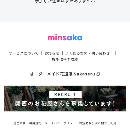
参加した企画はまだありません
サービスについて
｜
お知らせ
｜
よくある質問・問い合わせ
｜
機能改善の依頼
オーダーメイド花通販 Sakaseru
select_window
運営会社
利用規約
プライバシーポリシー
特定商取引法に関する記述