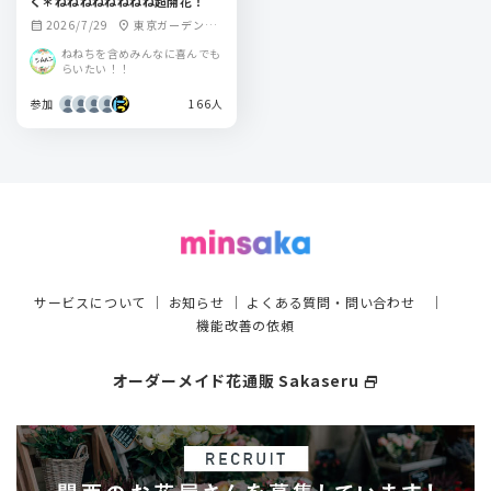
く＊ねねねねねねねね超開花！
2026/7/29
東京ガーデンシ
calendar_month
location_on
アター
ねねちを含めみんなに喜んでも
らいたい！！
参加
166人
サービスについて
｜
お知らせ
｜
よくある質問・問い合わせ
｜
機能改善の依頼
オーダーメイド花通販 Sakaseru
select_window