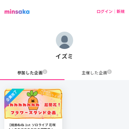
ログイン｜新規
イズミ
1
0
参加した企画
主催した企画
企画完了
【桃鈴ねね 1st ソロライブ 花咲