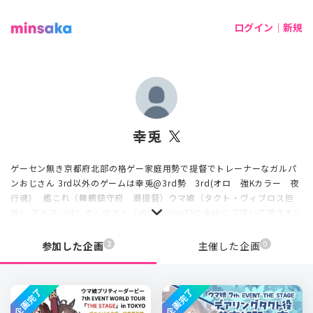
ログイン｜新規
幸兎
ゲーセン無き京都府北部の格ゲー家庭用勢で提督でトレーナーなガルパ
ンおじさん 3rd以外のゲームは幸兎@3rd勢 3rd(オロ 強Kカラー 夜
行魂) 艦これ（舞鶴鎮守府 潮提督）ウマ娘（タクト・ヴィブロス担
当） アイコンはしのしのさん（@SinosinoF)にskebにて描いて頂きまし
た
2
0
参加した企画
主催した企画
企画完了
企画完了