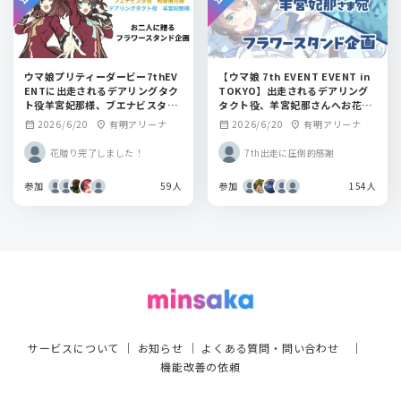
ウマ娘プリティーダービー7thEV
【ウマ娘 7th EVENT EVENT in
ENTに出走されるデアリングタク
TOKYO】出走されるデアリング
ト役羊宮妃那様、ブエナビスタ役
タクト役、羊宮妃那さんへお花を
和泉風花様にフラワースタンドを
贈りませんか？
2026/6/20
有明アリーナ
2026/6/20
有明アリーナ
calendar_month
location_on
calendar_month
location_on
贈りませんか？
花贈り完了しました！
7th出走に圧倒的感謝
参加
59人
参加
154人
サービスについて
｜
お知らせ
｜
よくある質問・問い合わせ
｜
機能改善の依頼