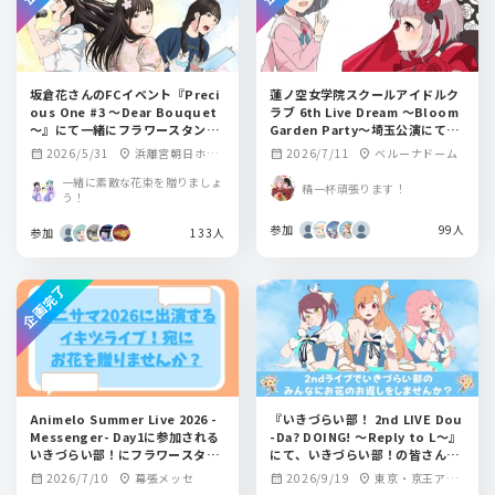
坂倉花さんのFCイベント『Preci
蓮ノ空女学院スクールアイドルク
ous One #3 ～Dear Bouquet
ラブ 6th Live Dream ～Bloom
～』にて一緒にフラワースタンド
Garden Party～埼玉公演にて夕
を贈りませんか？
霧綴理ちゃん 佐々木琴子さんに祝
2026/5/31
浜離宮朝日ホー
2026/7/11
ベルーナドーム
calendar_month
location_on
calendar_month
location_on
花を贈りませんか？
ル 小ホール
一緒に素敵な花束を贈りましょ
精一杯頑張ります！
う！
参加
99人
参加
133人
企画完了
Animelo Summer Live 2026 -
『いきづらい部！ 2nd LIVE Dou
Messenger- Day1に参加される
-Da? DOING! ～Reply to L～』
いきづらい部！にフラワースタン
にて、いきづらい部！の皆さんに
ドを贈りませんか？
お花のお返しを贈りませんか？
2026/7/10
幕張メッセ
2026/9/19
東京・京王アリ
calendar_month
location_on
calendar_month
location_on