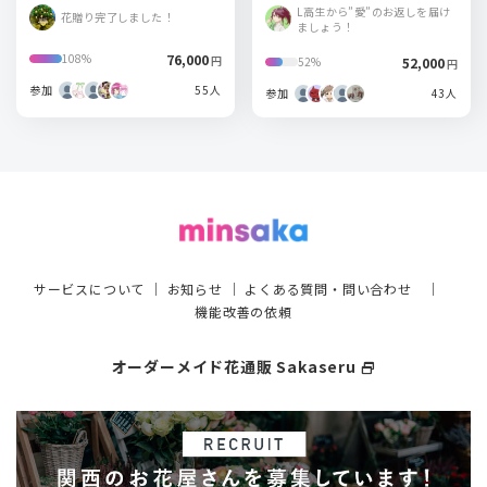
ーナ TOKYO
L高生から”愛”のお返しを届け
花贈り完了しました！
ましょう！
76,000
108%
円
52,000
52%
円
参加
55人
参加
43人
サービスについて
｜
お知らせ
｜
よくある質問・問い合わせ
｜
機能改善の依頼
オーダーメイド花通販 Sakaseru
select_window