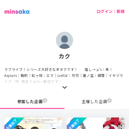
ログイン｜新規
カク
ラブライブ！シリーズ大好きなオタクです！  ︎︎  ︎︎ 推し→ μ’s：希｜
Aqours：鞠莉｜虹ヶ咲：エマ｜Liella!：可可｜蓮ノ空：綴理｜イキヅラ
イブ：玲  無言フォロー歓迎です！
4
0
参加した企画
主催した企画
企画完了
企画完了