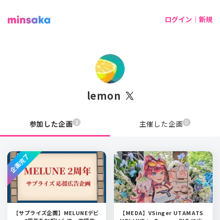
ログイン｜新規
lemon
2
0
参加した企画
主催した企画
企画完了
【サプライズ企画】MELUNEデビ
【MEDA】VSinger UTAMATS