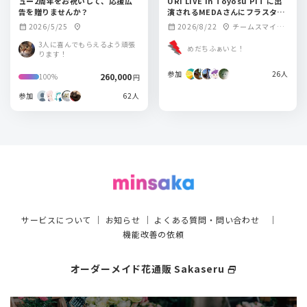
ュー2周年をお祝いして、応援広
URI LIVE in Toyosu PIT に出
告を贈りませんか？
演されるMEDAさんにフラスタを
贈りませんか?
2026/5/25
2026/8/22
チームスマイ
calendar_month
location_on
calendar_month
location_on
ル・豊洲PIT
3人に喜んでもらえるよう頑張
めだちふぁいと！
ります！
参加
26人
260,000
100%
円
参加
62人
サービスについて
｜
お知らせ
｜
よくある質問・問い合わせ
｜
機能改善の依頼
オーダーメイド花通販 Sakaseru
select_window