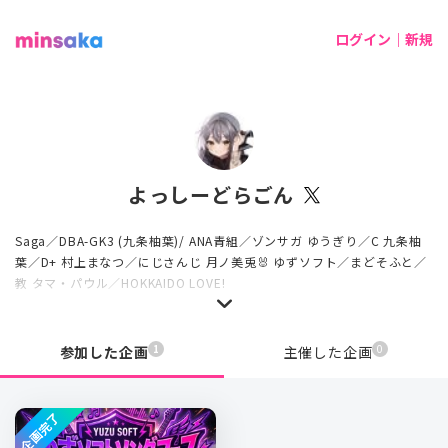
ログイン｜新規
よっしーどらごん
Saga／DBA-GK3 (九条柚葉)/ ANA青組／ゾンサガ ゆうぎり／C 九条柚
葉／D+ 村上まなつ／にじさんじ 月ノ美兎🐰 ゆずソフト／まどそふと／
教 タマ・パウル／HOKKAIDO LOVE!
1
0
参加した企画
主催した企画
企画完了