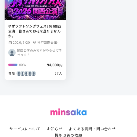
ゆずソフトソングフェス2026関西
公演 皆さんでお花を送りません
か。
2026/7/20
神戸国際会館こ
calendar_month
location_on
くさいホール
関西公演のみですがやらせて頂
きます！
94,000
100%
円
参加
37人
サービスについて
｜
お知らせ
｜
よくある質問・問い合わせ
｜
機能改善の依頼