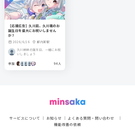
【応援広告】久川凪、久川颯のお
誕生日を盛大にお祝いしません
か？
2026/6/16
都内某駅
calendar_month
location_on
久川姉妹の誕生日、一緒にお祝
いしましょう
参加
94人
サービスについて
｜
お知らせ
｜
よくある質問・問い合わせ
｜
機能改善の依頼