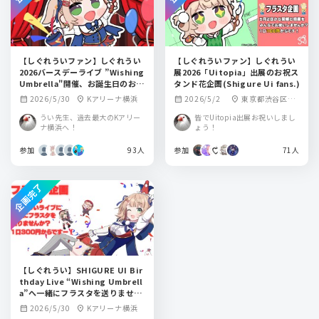
【しぐれういファン】しぐれうい
【しぐれういファン】しぐれうい
2026バースデーライブ ”Wishing
展2026「Uitopia」出展のお祝ス
Umbrella"開催、お誕生日のお祝
タンド花企画(Shigure Ui fans.)
応援スタンド花企画(Shigure Ui
2026/5/30
Kアリーナ横浜
2026/5/2
東京都渋谷区神
calendar_month
location_on
calendar_month
location_on
fans.)
宮前6丁目14−2 6
うい先生、過去最大のKアリー
皆でUitopia出展お祝いしまし
142
ナ横浜へ！
ょう！
参加
93人
参加
71人
企画完了
【しぐれうい】SHIGURE UI Bir
thday Live “Wishing Umbrell
a”へ一緒にフラスタを送りません
か？
2026/5/30
Kアリーナ横浜
calendar_month
location_on