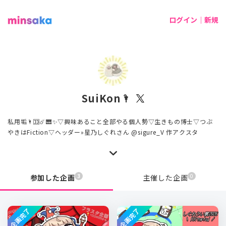
ログイン｜新規
SuiKon🌂
私用垢🌂🈁☄️🎹✨▽興味あること全部やる個人勢▽生きもの博士▽つぶ
やきはFiction▽ヘッダー»星乃しぐれさん @sigure_V 作アクスタ
3
0
参加した企画
主催した企画
企画完了
企画完了