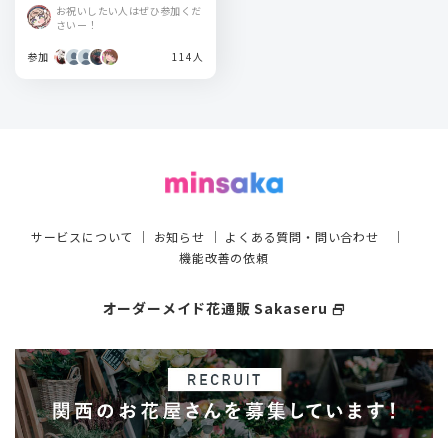
お祝いしたい人はぜひ参加くだ
さいー！
参加
114人
サービスについて
｜
お知らせ
｜
よくある質問・問い合わせ
｜
機能改善の依頼
オーダーメイド花通販 Sakaseru
select_window