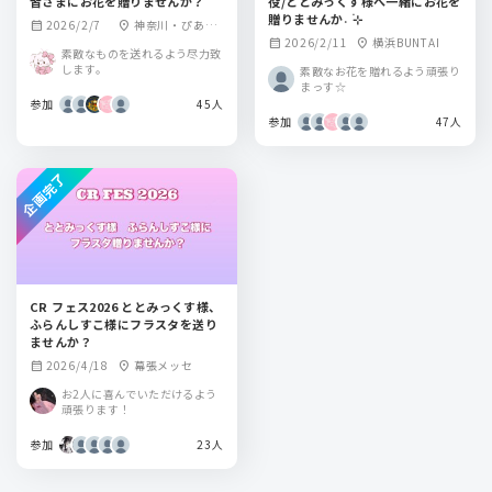
皆さまにお花を贈りませんか？
役/ととみっくす様へ一緒にお花を
贈りませんか˖ ࣪⊹
2026/2/7
神奈川・ぴあア
calendar_month
location_on
2026/2/11
横浜BUNTAI
calendar_month
location_on
リーナMM
素敵なものを送れるよう尽力致
します。
素敵なお花を贈れるよう頑張り
まっす☆
参加
45人
参加
47人
企画完了
CR フェス2026 ととみっくす様、
ふらんしすこ様にフラスタを送り
ませんか？
2026/4/18
幕張メッセ
calendar_month
location_on
お2人に喜んでいただけるよう
頑張ります！
参加
23人