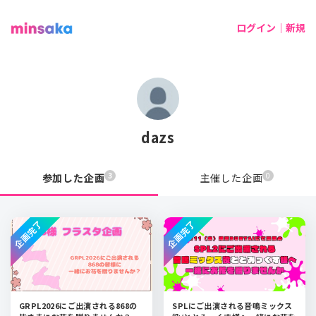
ログイン｜新規
dazs
3
0
参加した企画
主催した企画
企画完了
企画完了
GRPL2026にご出演される868の
SPLにご出演される音鳴ミックス