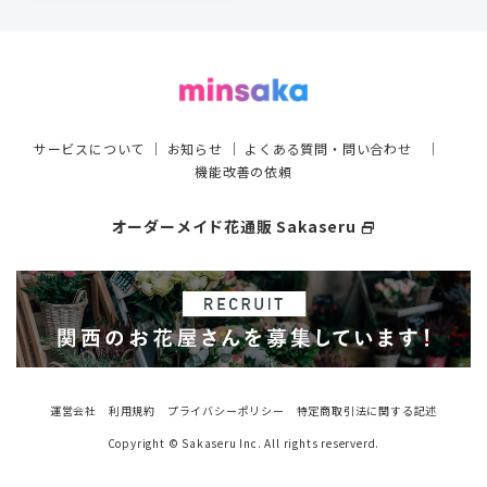
サービスについて
｜
お知らせ
｜
よくある質問・問い合わせ
｜
機能改善の依頼
オーダーメイド花通販 Sakaseru
select_window
運営会社
利用規約
プライバシーポリシー
特定商取引法に関する記述
Copyright © Sakaseru Inc. All rights reserverd.