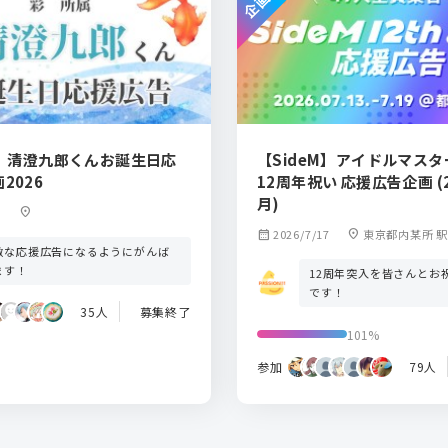
M】清澄九郎くんお誕生日応
【SideM】アイドルマスター
2026
12周年祝い 応援広告企画 (2
月)
location_on
calendar_month
2026/7/17
location_on
東京都内某所 
敵な応援広告になるようにがんば
ます！
12周年突入を皆さんとお
です！
35人
募集終了
101%
参加
79人