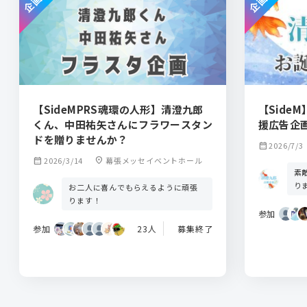
【SideMPRS魂環の人形】清澄九郎
【Side
くん、中田祐矢さんにフラワースタン
援広告企画
ドを贈りませんか？
calendar_month
2026/7/3
calendar_month
2026/3/14
location_on
幕張メッセイベントホール
素
り
お二人に喜んでもらえるように頑張
ります！
参加
参加
23人
募集終了