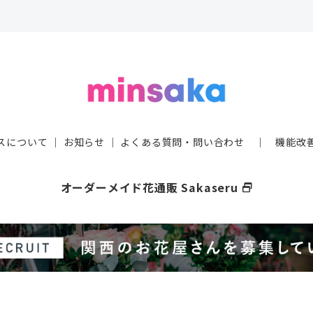
スについて
｜
お知らせ
｜
よくある質問・問い合わせ
｜
機能改
オーダーメイド花通販 Sakaseru
select_window